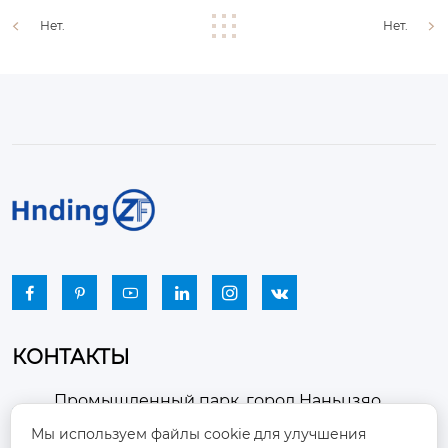
Нет.
Нет.






КОНТАКТЫ
Промышленный парк, город Наньцзяо,
район Чжоуцунь, город Цзыбо, провинция

Мы используем файлы cookie для улучшения