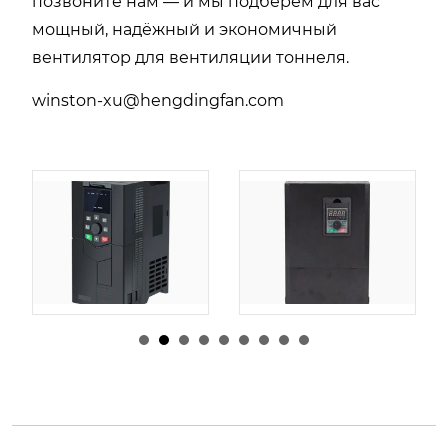
позвоните нам — и мы подберём для вас
мощный, надёжный и экономичный
вентилятор для вентиляции тоннеля.
winston-xu@hengdingfan.com
由
admin
|
30 1 月,
由
admin
|
29 1 月,
2026
2026