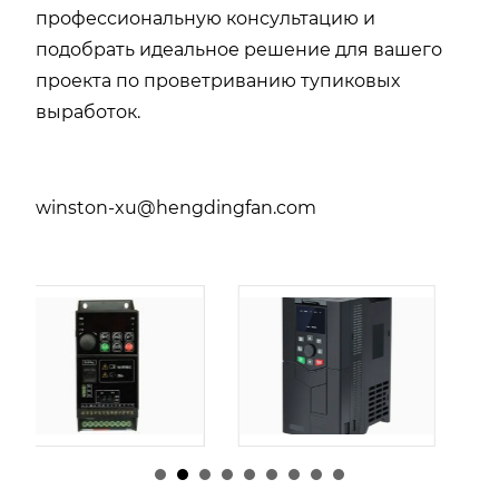
профессиональную консультацию и
подобрать идеальное решение для вашего
проекта по проветриванию тупиковых
выработок.
winston-xu@hengdingfan.com
由
admin
|
30 1 月,
由
admin
|
29 1 月,
2026
2026