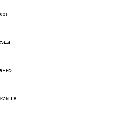
ает
ходы
бенно
а крыше