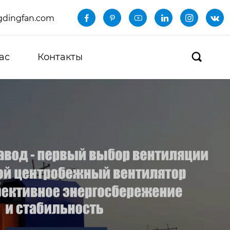
dingfan.com






ас
Контакты
