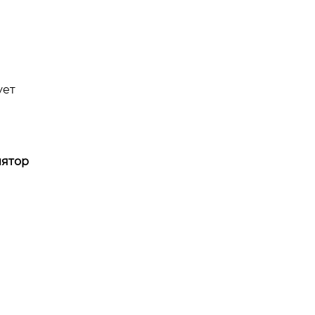
ует
ятор