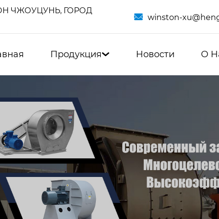
Н ЧЖОУЦУНЬ, ГОРОД

winston-xu@heng
авная
Продукция
Новости
О Н
