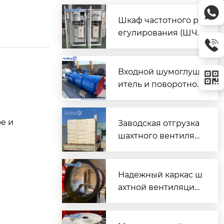
Шкаф частотного р
егулирования (ШЧ
Р) для двух вентиля
торов $2 \times 45\t
ext{ кВт}$
Входной шумоглуш
итель и поворотно-
направляющий пат
рубок для шахтного
вентилятора главно
е и
Заводская отгрузка
го проветривания
шахтного вентилят
ора (Проект T3016) д
ля горнодобывающ
его объекта в Казах
Надежный каркас ш
стане
ахтной вентиляции:
Сварной корпус ве
нтиляторов серии