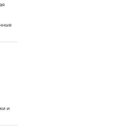
ая
онные
ки и