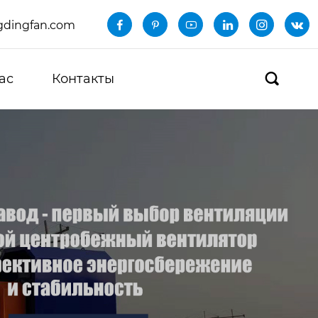
dingfan.com






ас
Контакты
