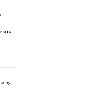
й
чивы к
греву