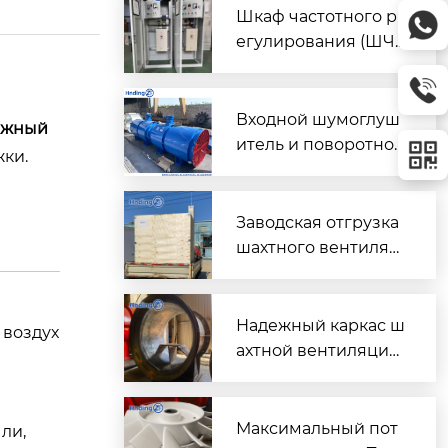
Шкаф частотного р
егулирования (ШЧ
Р) для двух вентиля
торов $2 \times 45\t
ext{ кВт}$
Входной шумоглуш
ежный
итель и поворотно-
ки.
направляющий пат
рубок для шахтного
вентилятора главно
Заводская отгрузка
го проветривания
шахтного вентилят
ора (Проект T3016) д
ля горнодобывающ
его объекта в Казах
Надежный каркас ш
 воздух
стане
ахтной вентиляции:
Сварной корпус ве
нтиляторов серии
DK
Максимальный пот
ли,