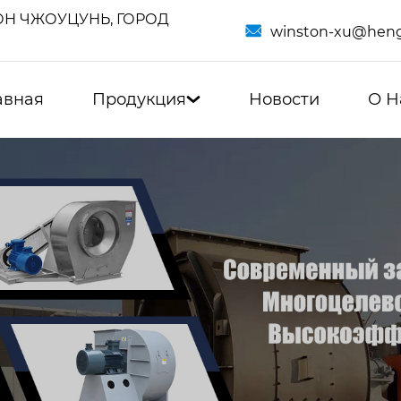
Н ЧЖОУЦУНЬ, ГОРОД

winston-xu@heng
авная
Продукция
Новости
О Н
