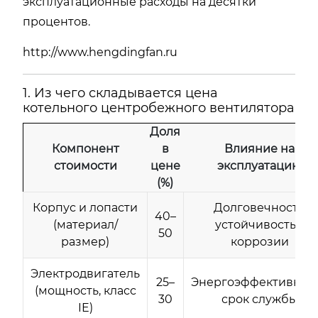
эксплуатационные расходы на десятки
процентов.
http://www.hengdingfan.ru
1. Из чего складывается цена
котельного центробежного вентилятора
Доля
Компонент
в
Влияние на
стоимости
цене
эксплуатацию
(%)
Корпус и лопасти
Долговечность,
40–
(материал/
устойчивость к
50
размер)
коррозии
Электродвигатель
25–
Энергоэффективност
(мощность, класс
30
срок службы
IE)