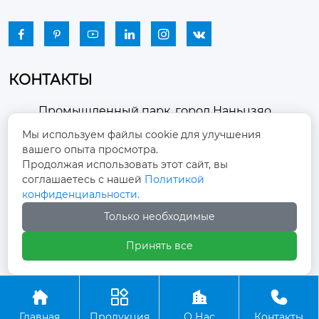






КОНТАКТЫ
Промышленный парк, город Наньцзяо,
район Чжоуцунь, город Цзыбо, провинция

Мы используем файлы cookie для улучшения
Шаньдун
вашего опыта просмотра.
Продолжая использовать этот сайт, вы
winston-xu@hengdingfan.com

соглашаетесь с нашей
Политикой
конфиденциальности.
+86-13806434669
Только необходимые

Принять все
+86 13806434669





Главная
Продукция
О Нас
Контакты
Copyright ©ООО Зибо Хенгдин Вентилятор