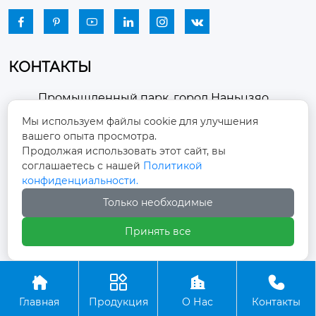






КОНТАКТЫ
Промышленный парк, город Наньцзяо,
район Чжоуцунь, город Цзыбо, провинция

Мы используем файлы cookie для улучшения
Шаньдун
вашего опыта просмотра.
Продолжая использовать этот сайт, вы
winston-xu@hengdingfan.com

соглашаетесь с нашей
Политикой
конфиденциальности.
+86-13806434669
Только необходимые

Принять все
+86 13806434669





Главная
Продукция
О Нас
Контакты
Copyright ©ООО Зибо Хенгдин Вентилятор