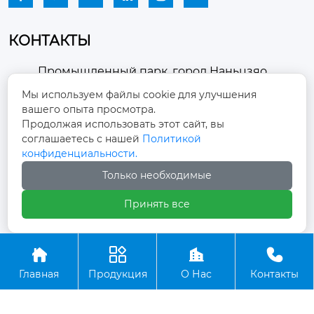
КОНТАКТЫ
Промышленный парк, город Наньцзяо,
район Чжоуцунь, город Цзыбо, провинция

Мы используем файлы cookie для улучшения
Шаньдун
вашего опыта просмотра.
Продолжая использовать этот сайт, вы
winston-xu@hengdingfan.com

соглашаетесь с нашей
Политикой
конфиденциальности.
+86-13806434669
Только необходимые

Принять все
+86 13806434669





Главная
Продукция
О Нас
Контакты
Copyright ©ООО Зибо Хенгдин Вентилятор