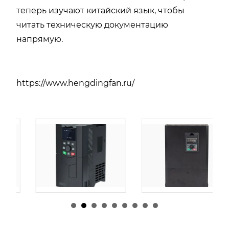
теперь изучают китайский язык, чтобы
читать техническую документацию
напрямую.
https://www.hengdingfan.ru/
由
admin
|
30 1 月,
由
admin
|
29 1 月,
2026
2026