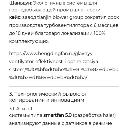
Шаньдун
: Экологичные системы для
горнодобывающей промышленности.
кейс:
завод
tianjin blower group
сократил срок
производства турбовентилятора с 6 месяцев
до 18 дней благодаря локализации 100%
комплектующих.
https://www.hengdingfan.ru/glavnyy-
ventilyator-effektivnost-i-optimizatsiya-
sistem/%d0%bf%d0%be%d1%81%d1%82%d0%b0
%d0%b2%d1%89%d0%b8%d0%ba/
3. Технологический рывок: от
копирования к инновациям
3.1. AI и IoT
системы типа
smartfan 5.0
(разработка haier)
анализируют данные с датчиков в режиме