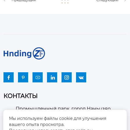






КОНТАКТЫ
Промышленный парк, город Наньцзяо,
район Чжоуцунь, город Цзыбо, провинция

Мы используем файлы cookie для улучшения
Шаньдун
вашего опыта просмотра.