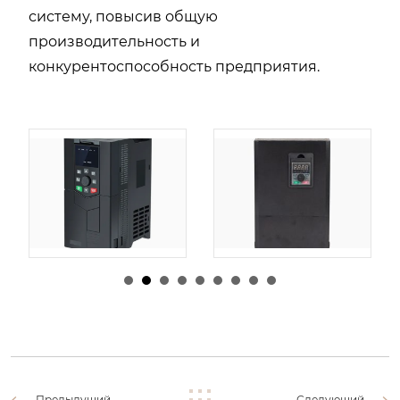
систему, повысив общую
производительность и
конкурентоспособность предприятия.
由
admin
|
30 1 月,
由
admin
|
29 1 月,
2026
2026
Предыдущий
Следующий