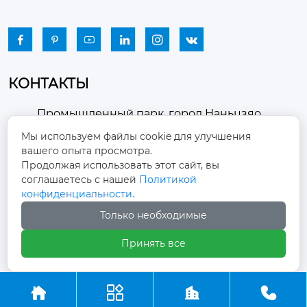






КОНТАКТЫ
Промышленный парк, город Наньцзяо,
район Чжоуцунь, город Цзыбо, провинция

Мы используем файлы cookie для улучшения
Шаньдун
вашего опыта просмотра.
Продолжая использовать этот сайт, вы
winston-xu@hengdingfan.com

соглашаетесь с нашей
Политикой
конфиденциальности.
+86-13806434669
Только необходимые

Принять все
+86 13806434669




