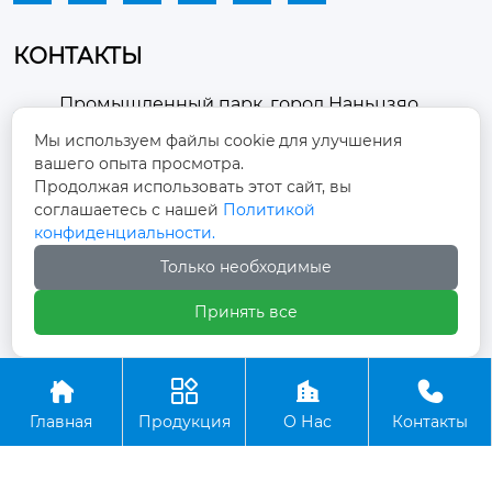
КОНТАКТЫ
Промышленный парк, город Наньцзяо,
район Чжоуцунь, город Цзыбо, провинция

Мы используем файлы cookie для улучшения
Шаньдун
вашего опыта просмотра.
Продолжая использовать этот сайт, вы
winston-xu@hengdingfan.com

соглашаетесь с нашей
Политикой
конфиденциальности.
+86-13806434669
Только необходимые

Принять все
+86 13806434669





Главная
Продукция
О Нас
Контакты
Copyright ©ООО Зибо Хенгдин Вентилятор