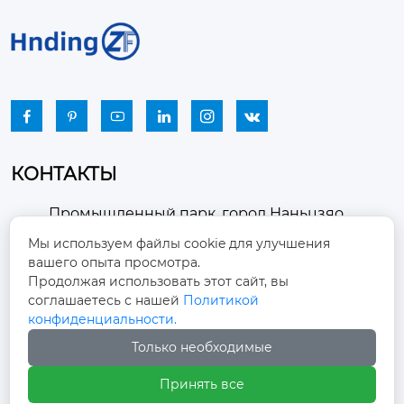






КОНТАКТЫ
Промышленный парк, город Наньцзяо,
район Чжоуцунь, город Цзыбо, провинция

Мы используем файлы cookie для улучшения
Шаньдун
вашего опыта просмотра.
Продолжая использовать этот сайт, вы
winston-xu@hengdingfan.com

соглашаетесь с нашей
Политикой
конфиденциальности.
+86-13806434669
Только необходимые

Принять все
+86 13806434669
