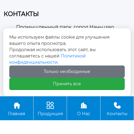
КОНТАКТЫ
Промышленный парк, город Наньцзяо,
район Чжоуцунь, город Цзыбо, провинция

Мы используем файлы cookie для улучшения
Шаньдун
вашего опыта просмотра.
Продолжая использовать этот сайт, вы
winston-xu@hengdingfan.com

соглашаетесь с нашей
Политикой
конфиденциальности.
+86-13806434669
Только необходимые

Принять все
+86 13806434669





Главная
Продукция
О Нас
Контакты
Copyright ©ООО Зибо Хенгдин Вентилятор