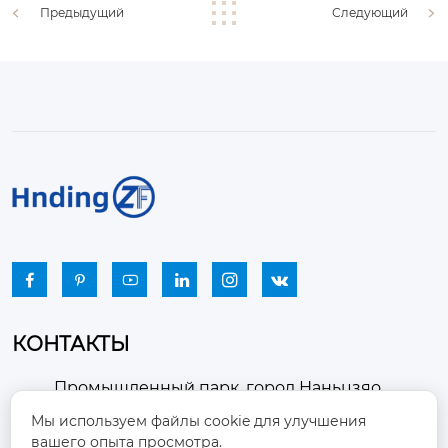
Предыдущий
Следующий






КОНТАКТЫ
Промышленный парк, город Наньцзяо,
район Чжоуцунь, город Цзыбо, провинция

Мы используем файлы cookie для улучшения
Шаньдун
вашего опыта просмотра.