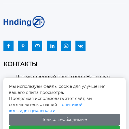






КОНТАКТЫ
Промышленный парк, город Наньцзяо,
район Чжоуцунь, город Цзыбо, провинция

Мы используем файлы cookie для улучшения
Шаньдун
вашего опыта просмотра.
Продолжая использовать этот сайт, вы
winston-xu@hengdingfan.com

соглашаетесь с нашей
Политикой
конфиденциальности.
+86-13806434669
Только необходимые
