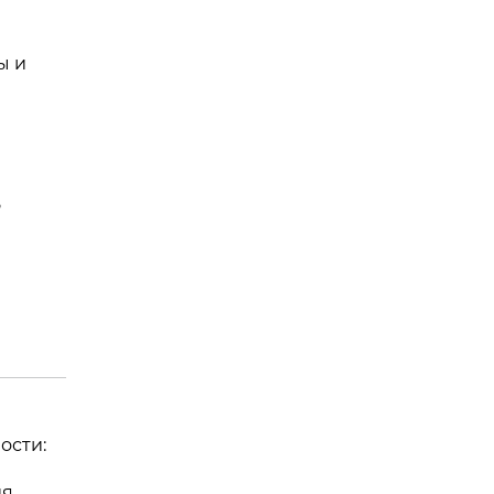
ы и
ь
ости:
ия