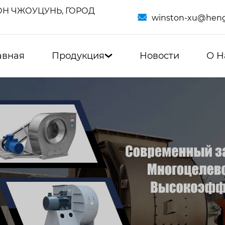
Н ЧЖОУЦУНЬ, ГОРОД

winston-xu@heng
авная
Продукция
Новости
О Н
