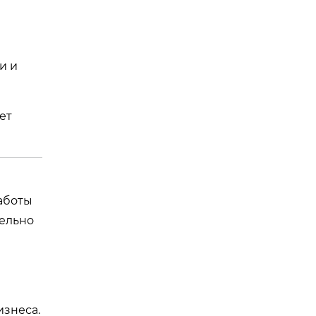
и и
ет
аботы
тельно
изнеса.