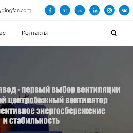
dingfan.com






ас
Контакты
