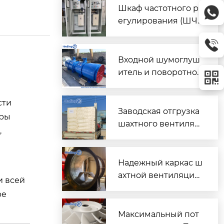
Шкаф частотного р
егулирования (ШЧ
Р) для двух вентиля
торов $2 \times 45\t
ext{ кВт}$
Входной шумоглуш
итель и поворотно-
направляющий пат
рубок для шахтного
сти
вентилятора главно
Заводская отгрузка
оры
го проветривания
шахтного вентилят
,
ора (Проект T3016) д
ля горнодобывающ
его объекта в Казах
Надежный каркас ш
стане
ахтной вентиляции:
и всей
Сварной корпус ве
ре
нтиляторов серии
DK
Максимальный пот