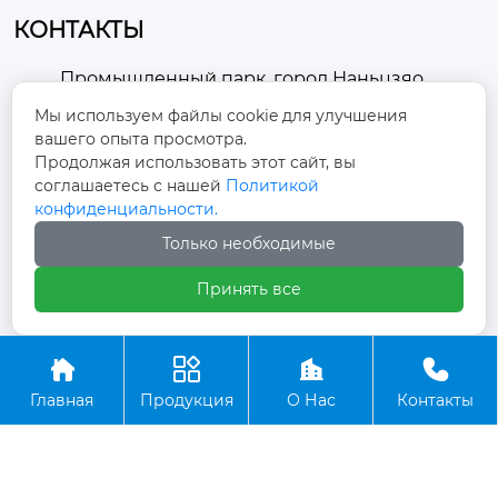
КОНТАКТЫ
Промышленный парк, город Наньцзяо,
район Чжоуцунь, город Цзыбо, провинция

Мы используем файлы cookie для улучшения
Шаньдун
вашего опыта просмотра.
Продолжая использовать этот сайт, вы
winston-xu@hengdingfan.com

соглашаетесь с нашей
Политикой
конфиденциальности.
+86-13806434669
Только необходимые

Принять все
+86 13806434669





Главная
Продукция
О Нас
Контакты
Copyright ©ООО Зибо Хенгдин Вентилятор