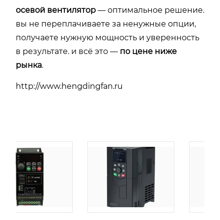
осевой
вентилятор
—
оптимальное
решение.
вы
не
переплачиваете
за
ненужные
опции,
получаете
нужную
мощность
и
уверенность
в
результате.
и
всё
это —
по
цене
ниже
рынка
.
http://www.hengdingfan.ru
,
由
admin
|
30 1 月,
由
admin
|
29 1 月,