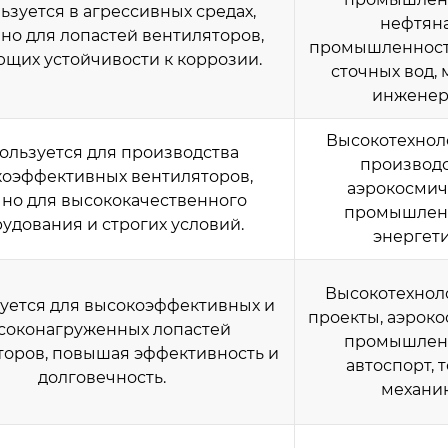
ьзуется в агрессивных средах,
нефтян
но для лопастей вентиляторов,
промышленность
щих устойчивости к коррозии.
сточных вод,
инжене
Высокотехнол
ользуется для производства
производс
оэффективных вентиляторов,
аэрокосмич
но для высококачественного
промышленн
удования и строгих условий.
энергет
Высокотехнол
уется для высокоэффективных и
проекты, аэрок
соконагруженных лопастей
промышленн
торов, повышая эффективность и
автоспорт, 
долговечность.
механи