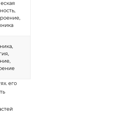
еская
ость,
роение,
хника
ника,
гия,
ние,
оение
х. его
ть
астей