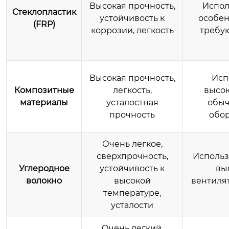
Высокая прочность,
Испол
Стеклопластик
устойчивость к
особен
(FRP)
коррозии, легкость
требую
Высокая прочность,
Исп
Композитные
легкость,
высок
материалы
усталостная
обыч
прочность
обор
Очень легкое,
сверхпрочность,
Использ
Углеродное
устойчивость к
вы
волокно
высокой
вентиля
температуре,
усталости
Очень легкий,