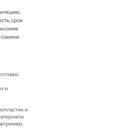
тиляцию,
сть, срок
высокие
ысокими.
 сплавы.
х и
лопластик и
материалы
Например,