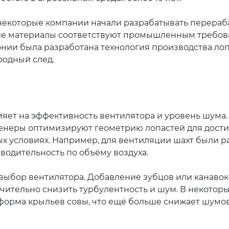
 некоторые компании начали разрабатывать перера
кие материалы соответствуют промышленным требов
онии была разработана технология производства лоп
родный след.
ет на эффективность вентилятора и уровень шума.
женеры оптимизируют геометрию лопастей для дост
х условиях. Например, для вентиляции шахт были р
водительность по объёму воздуха.
 выбор вентилятора. Добавление зубцов или канавок
ительно снизить турбулентность и шум. В некоторы
форма крыльев совы, что ещё больше снижает шумо