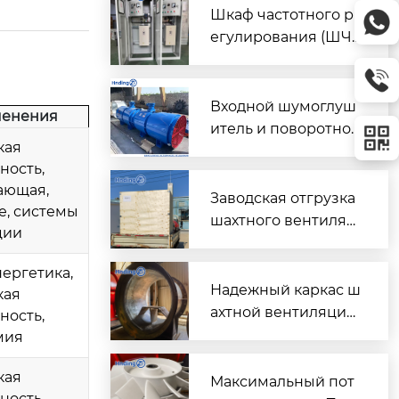
Шкаф частотного р
егулирования (ШЧ
Р) для двух вентиля
торов $2 \times 45\t
ext{ кВт}$
Входной шумоглуш
менения
итель и поворотно-
кая
направляющий пат
ость,
рубок для шахтного
ающая,
вентилятора главно
Заводская отгрузка
, системы
го проветривания
шахтного вентилят
ции
ора (Проект T3016) д
ля горнодобывающ
нергетика,
его объекта в Казах
Надежный каркас ш
кая
стане
ахтной вентиляции:
ость,
Сварной корпус ве
мия
нтиляторов серии
кая
DK
Максимальный пот
ость,