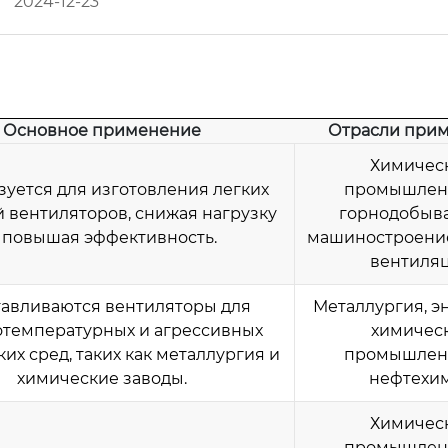
2024-12-23
Основное применение
Отрасли при
Химичес
зуется для изготовления легких
промышленн
й вентиляторов, снижая нагрузку
горнодобыв
 повышая эффективность.
машиностроение
вентиля
тавливаются вентиляторы для
Металлургия, э
температурных и агрессивных
химичес
их сред, таких как металлургия и
промышленн
химические заводы.
нефтехи
Химичес
промышленн