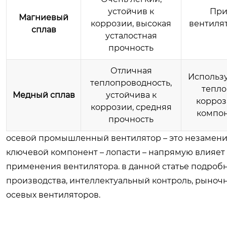
устойчив к
При
Магниевый
коррозии, высокая
вентилят
сплав
усталостная
прочность
Отличная
Использу
теплопроводность,
тепло
Медный сплав
устойчива к
корроз
коррозии, средняя
компон
прочность
осевой промышленный вентилятор – это незамени
ключевой компонент – лопасти – напрямую влияет
применения вентилятора. в данной статье подроб
производства, интеллектуальный контроль, рыноч
осевых вентиляторов.