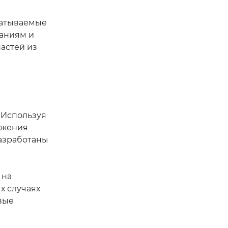
батываемые
аниям и
астей из
 Используя
ижения
азработаны
 на
х случаях
вые