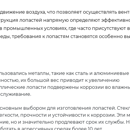
движение воздуха, что позволяет осуществлять вен
струкция лопастей напрямую определяют эффективно
в промышленных условиях, где часто присутствуют 
еды, требования к лопастям становятся особенно в
льзовались металлы, такие как сталь и алюминиевые
чностью, их большой вес приводит к увеличению
аллические лопасти подвержены коррозии во влажны
бслуживание.
сновным выбором для изготовления лопастей. Стек
гкости, прочности и устойчивости к коррозии. Эти 
ние, но и значительно продлевают срок их службы. 
отать в агрессивных средах более 10 лет.