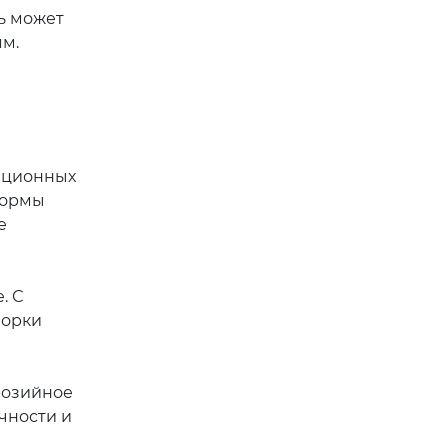
ь может
ям.
диционных
формы
е
. С
борки
розийное
чности и