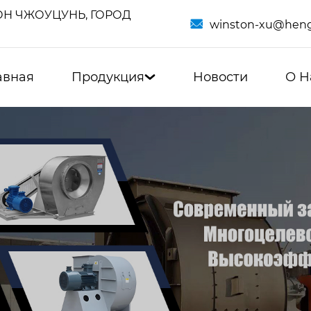
Н ЧЖОУЦУНЬ, ГОРОД

winston-xu@heng
авная
Продукция
Новости
О Н
