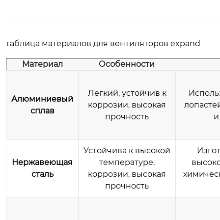
таблица материалов для вентиляторов
expand
Материал
Особенности
Легкий, устойчив к
Исполь
Алюминиевый
коррозии, высокая
лопасте
сплав
прочность
и
Устойчива к высокой
Изго
Нержавеющая
температуре,
высоко
сталь
коррозии, высокая
химическ
прочность