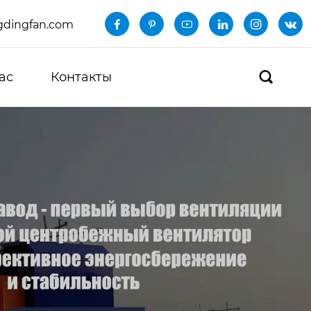
dingfan.com






ас
Контакты
