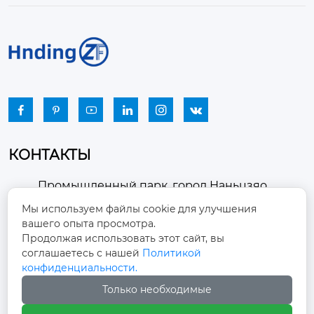






КОНТАКТЫ
Промышленный парк, город Наньцзяо,
район Чжоуцунь, город Цзыбо, провинция

Мы используем файлы cookie для улучшения
Шаньдун
вашего опыта просмотра.
Продолжая использовать этот сайт, вы
winston-xu@hengdingfan.com

соглашаетесь с нашей
Политикой
конфиденциальности.
Только необходимые
+86-13806434669
