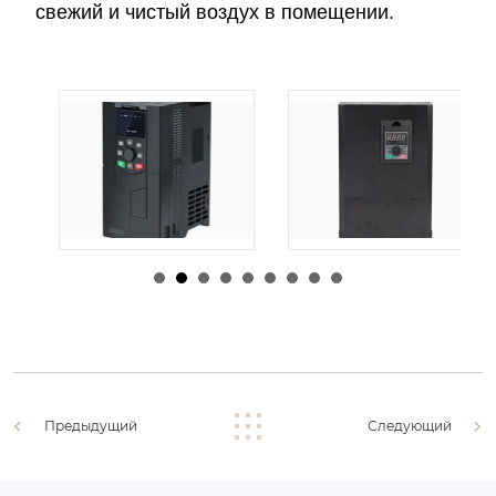
свежий и чистый воздух в помещении.
由
admin
|
30 1 月,
由
admin
|
29 1 月,
2026
2026
Предыдущий
Следующий