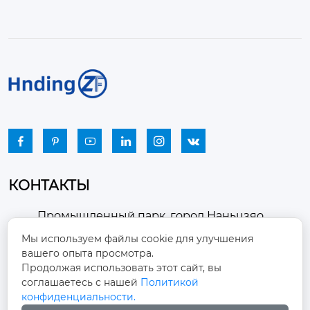






КОНТАКТЫ
Промышленный парк, город Наньцзяо,
район Чжоуцунь, город Цзыбо, провинция

Мы используем файлы cookie для улучшения
Шаньдун
вашего опыта просмотра.
Продолжая использовать этот сайт, вы
winston-xu@hengdingfan.com

соглашаетесь с нашей
Политикой
конфиденциальности.