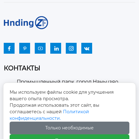
ума менее 90 дБ.

ы вентиляции.






КОНТАКТЫ
Промышленный парк, город Наньцзяо,
район Чжоуцунь, город Цзыбо, провинция

Мы используем файлы cookie для улучшения
Шаньдун
вашего опыта просмотра.
Продолжая использовать этот сайт, вы
winston-xu@hengdingfan.com

соглашаетесь с нашей
Политикой
конфиденциальности.
Только необходимые
+86-13806434669
