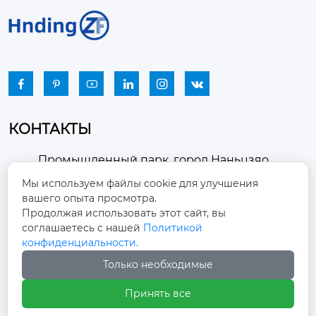






КОНТАКТЫ
Промышленный парк, город Наньцзяо,
район Чжоуцунь, город Цзыбо, провинция

Мы используем файлы cookie для улучшения
Шаньдун
вашего опыта просмотра.
Продолжая использовать этот сайт, вы
winston-xu@hengdingfan.com

соглашаетесь с нашей
Политикой
конфиденциальности.
Только необходимые
+86-13806434669

Принять все
+86 13806434669
