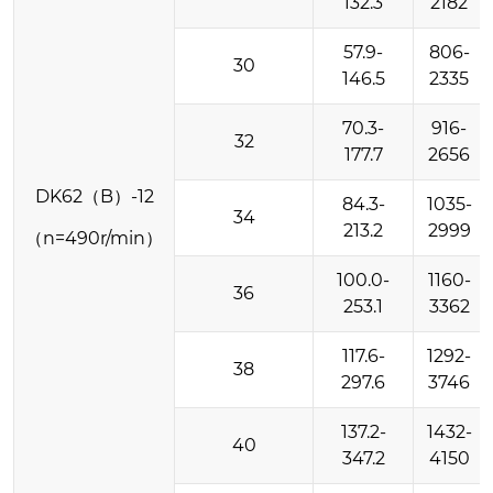
132.3
2182
57.9-
806-
30
146.5
2335
70.3-
916-
32
177.7
2656
DK62（B）-12
84.3-
1035-
34
213.2
2999
（n=490r/min）
100.0-
1160-
36
253.1
3362
117.6-
1292-
38
297.6
3746
137.2-
1432-
40
347.2
4150