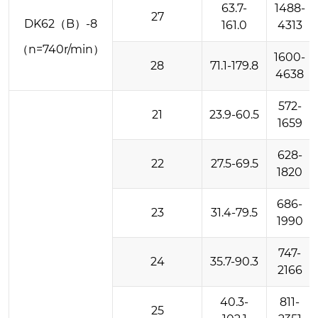
63.7-
1488-
27
DK62（B）-8
161.0
4313
（n=740r/min）
1600-
28
71.1-179.8
4638
572-
21
23.9-60.5
1659
628-
22
27.5-69.5
1820
686-
23
31.4-79.5
1990
747-
24
35.7-90.3
2166
40.3-
811-
25