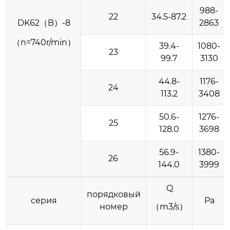
988-
22
34.5-87.2
DK62（B）-8
2863
（n=740r/min）
39.4-
1080-
23
99.7
3130
44.8-
1176-
24
113.2
3408
50.6-
1276-
25
128.0
3698
56.9-
1380-
26
144.0
3999
Q
порядковый
серия
Pa
номер
（m3/s）