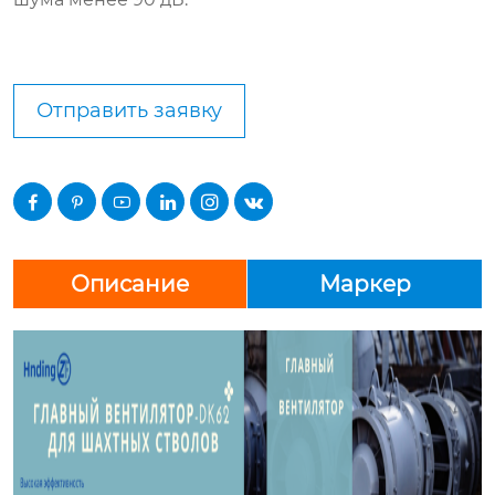
Отправить заявку






Описание
Маркер