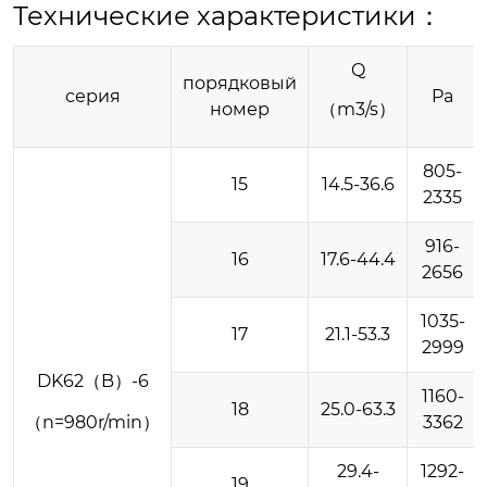
Технические характеристики：
Q
порядковый
серия
Pa
номер
（m3/s）
805-
15
14.5-36.6
2335
916-
16
17.6-44.4
2656
1035-
17
21.1-53.3
2999
DK62（B）-6
1160-
18
25.0-63.3
（n=980r/min）
3362
29.4-
1292-
19