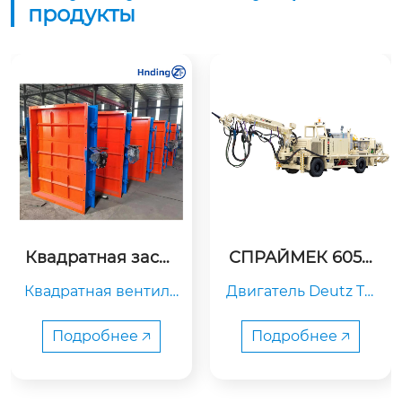
продукты
Квадратная засло
СПРАЙМЕК 6050
нка
WP
Квадратная вентиля
Двигатель Deutz TC
ционная заслонка и
D 201296 кВт/2200 о
меет пять форм: одн
б/мин

Подробнее 🡥
Подробнее 🡥
оосную, двухосную,
Трансмиссия Dana
 трехосную, четырех
 Power Shift, 3-ступе
осную и пятиосную,
нчатая, передняя и