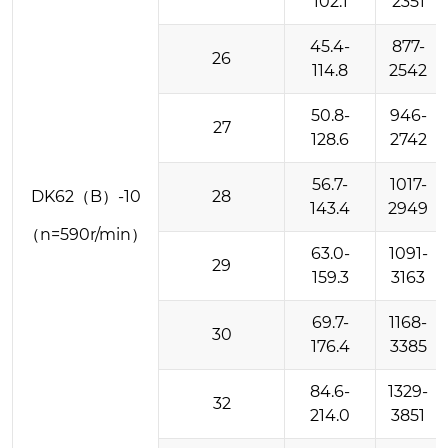
102.1
2351
45.4-
877-
26
114.8
2542
50.8-
946-
27
128.6
2742
56.7-
1017-
DK62（B）-10
28
143.4
2949
（n=590r/min）
63.0-
1091-
29
159.3
3163
69.7-
1168-
30
176.4
3385
84.6-
1329-
32
214.0
3851