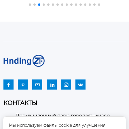
 имеет спецификац
 задняя, ​​полный пр
ии 300 × 400 ~ 2400
ивод.

 ~ 2000 и 66 видов, п
ОСИ планетарной с
оложение вентиляц
истемы

ионной заслонки до
Шина 10.00-20 ПР 16

пускает горизонтал
Безопасность торм
ьную или вертикаль
оза/стояночный тор
ную компоновку.
моз: Безопасный то
рмоз при отказе гид
равлического отпус
кания






КОНТАКТЫ
Промышленный парк, город Наньцзяо,
район Чжоуцунь, город Цзыбо, провинция

Мы используем файлы cookie для улучшения