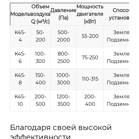
Объем
Мощность
Давление
Способ
Модель
воздуха
двигателя
(Па)
установки
Q (м³/с)
(кВт)
K45-
50-
500-
Земля/
55-200
4
200
2000
Подземный
K45-
100-
800-
Земля/
75-250
6
300
2500
Подземный
K45-
150-
1000-
Земля/
110-315
8
400
3000
Подземный
K45-
200-
1200-
200-
Земля/
10
500
3500
400
Подземный
Благодаря своей высокой
эффективности,