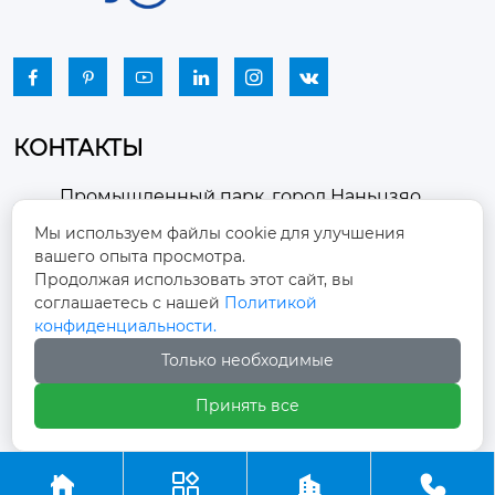
 Нм

Емкость топливного 
бака: 240 литров






КОНТАКТЫ
Промышленный парк, город Наньцзяо,
район Чжоуцунь, город Цзыбо, провинция

Мы используем файлы cookie для улучшения
Шаньдун
вашего опыта просмотра.
Продолжая использовать этот сайт, вы
winston-xu@hengdingfan.com

соглашаетесь с нашей
Политикой
конфиденциальности.
Только необходимые
+86-13806434669

Принять все
+86 13806434669




