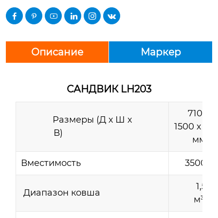






Описание
Маркер
САНДВИК LH203
7100 х
Размеры (Д х Ш х
1500 х 19
В)
мм
Вместимость
3500 кг
1,5–1,
Диапазон ковша
м³