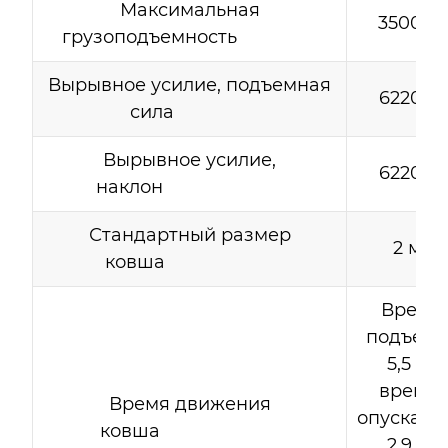
Максимальная
3500 кг
грузоподъемность
Вырывное усилие, подъемная
6220 кг
сила
Вырывное усилие,
6220 кг
наклон
Стандартный размер
2 м³
ковша
Время
подъема
5,5 с,
время
Время движения
опускани
ковша
2,9 с,