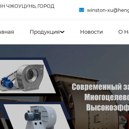
Н ЧЖОУЦУНЬ, ГОРОД

winston-xu@heng
авная
Продукция
Новости
О Н
