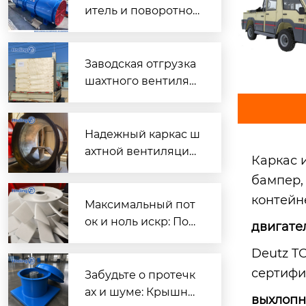
итель и поворотно-
направляющий пат
рубок для шахтного
вентилятора главно
Заводская отгрузка
го проветривания
шахтного вентилят
ора (Проект T3016) д
ля горнодобывающ
его объекта в Казах
Надежный каркас ш
стане
ахтной вентиляции:
Каркас 
Сварной корпус ве
бампер,
нтиляторов серии
контейн
DK
Максимальный пот
ок и ноль искр: Пош
двигате
аговый разбор раб
Deutz T
очих колес FBD для
сертифи
шахтной вентиляци
Забудьте о протечк
и
ах и шуме: Крышны
выхлопн