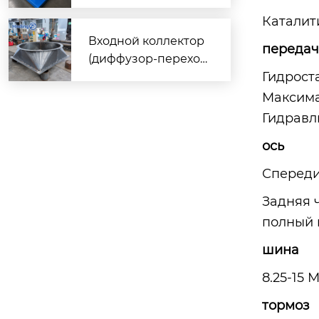
е вентиляторы, кото
Каталит
рые спасут ваш цех
от жары и пыли!
Входной коллектор
передач
(диффузор-переход
Гидрост
ник) для шахтных ве
нтиляторов FBCDZ:
Максимал
технические особе
Гидравл
нности и изготовле
ось
ние
Спереди
Задняя 
полный 
шина
8.25-15 
тормоз