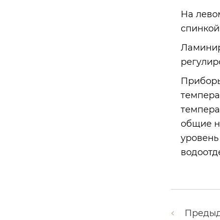
На лево
спинкой
Ламинир
регулир
Приборы
темпера
темпера
общие н
уровень
водоотд
Преды