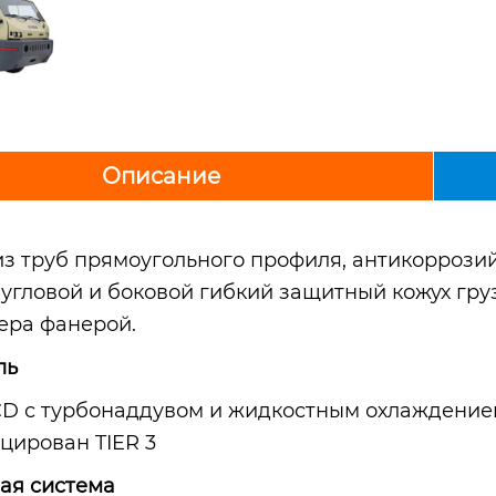
Описание
из труб прямоугольного профиля, антикорроз
 угловой и боковой гибкий защитный кожух гру
ера фанерой.
ль
CD с турбонаддувом и жидкостным охлаждением 
цирован TIER 3
ая система