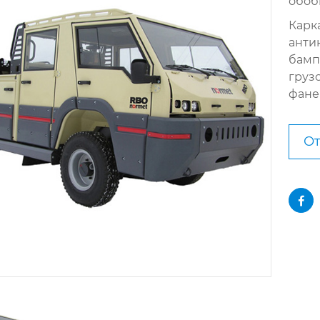
обоб
Карк
анти
бамп
груз
фане
От
