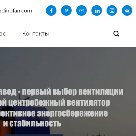
dingfan.com






ас
Контакты
