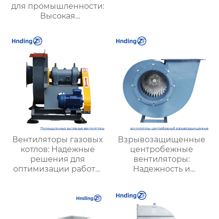
для промышленности:
Высокая
эффективность и
мощные решения для
вентиляции
Вентиляторы газовых
Взрывозащищенные
котлов: Надежные
центробежные
решения для
вентиляторы:
оптимизации работы
Надежность и
отопительных систем
безопасность для
работы в опасных
зонах