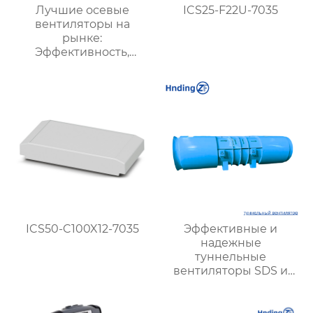
Лучшие осевые
ICS25-F22U-7035
вентиляторы на
рынке:
Эффективность,
долговечность,
низкий шум
ICS50-C100X12-7035
Эффективные и
надежные
туннельные
вентиляторы SDS и
SDF для вентиляции
транспортных и
подземных туннелей