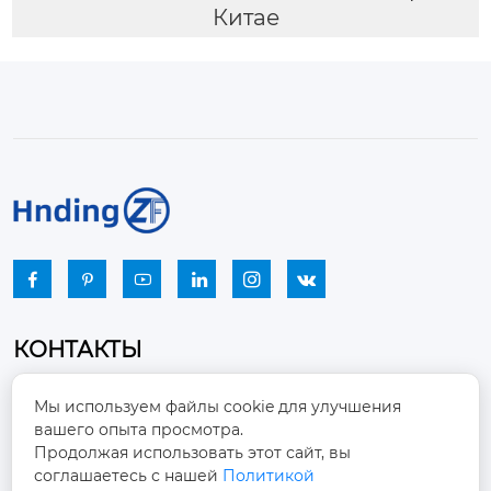
Китае






КОНТАКТЫ
Промышленный парк, город Наньцзяо,
Мы используем файлы cookie для улучшения
район Чжоуцунь, город Цзыбо, провинция

вашего опыта просмотра.
Шаньдун
Продолжая использовать этот сайт, вы
соглашаетесь с нашей
Политикой
winston-xu@hengdingfan.com
