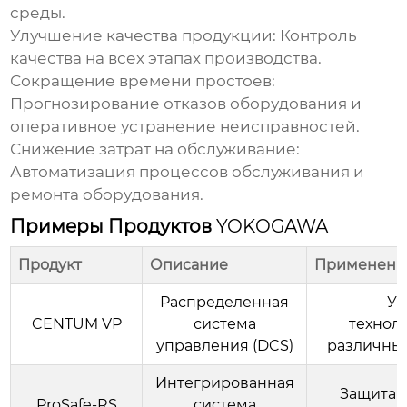
среды.
Улучшение качества продукции:
Контроль
качества на всех этапах производства.
Сокращение времени простоев:
Прогнозирование отказов оборудования и
оперативное устранение неисправностей.
Снижение затрат на обслуживание:
Автоматизация процессов обслуживания и
ремонта оборудования.
Примеры Продуктов
YOKOGAWA
Продукт
Описание
Применени
Распределенная
Уп
CENTUM VP
система
технол
управления (DCS)
различны
Интегрированная
Защита 
ProSafe-RS
система