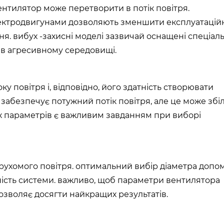
вентилятор може перетворити в потік повітря.
ектродвигунами дозволяють зменшити експлуатацій
я. вибух -захисні моделі зазвичай оснащені спеціа
 в агресивному середовищі.
у повітря і, відповідно, його здатність створювати
забезпечує потужний потік повітря, але це може зб
х параметрів є важливим завданням при виборі
 рухомого повітря. оптимальний вибір діаметра допо
ість системи. важливо, щоб параметри вентилятора
дозволяє досягти найкращих результатів.