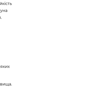
йкість
гуна
.
 яких
овища.