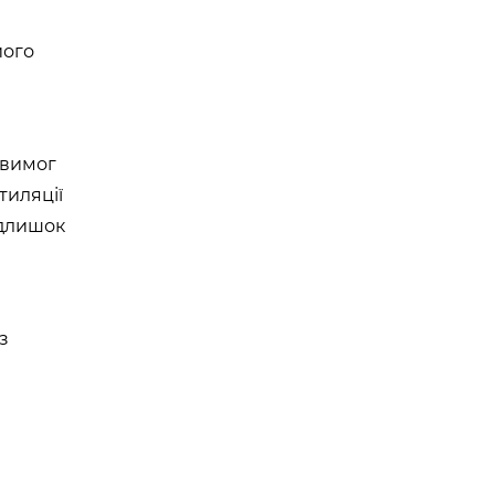
його
 вимог
тиляції
адлишок
з
и