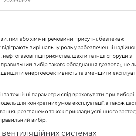
2025-03-29
и, пил або хімічні речовини присутні, безпека є
ідіграють вирішальну роль у забезпеченні надійної
ви, нафтогазові підприємства, шахти та інші споруди з
правильний вибір такого обладнання дозволяє не 
 підвищити енергоефективність та зменшити експлуат
рії та технічні параметри слід враховувати при виборі
одель для конкретних умов експлуатації, а також дас
вання. розглянемо також приклади успішного засто
правильний вибір.
 у вентиляційних системах