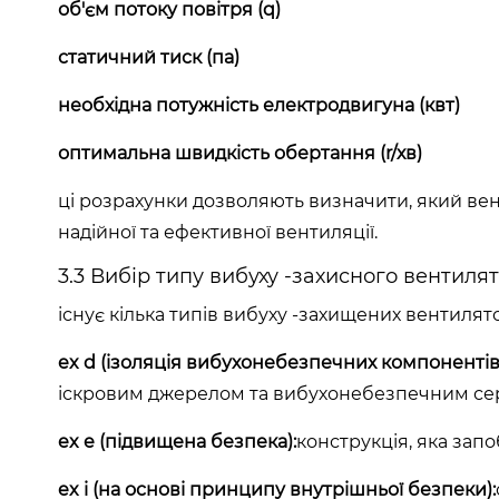
об'єм потоку повітря (q)
статичний тиск (па)
необхідна потужність електродвигуна (квт)
оптимальна швидкість обертання (r/хв)
ці розрахунки дозволяють визначити, який ве
надійної та ефективної вентиляції.
3.3 Вибір типу вибуху -захисного вентиля
існує кілька типів вибуху -захищених вентилято
ex d (ізоляція вибухонебезпечних компонентів
іскровим джерелом та вибухонебезпечним с
ex e (підвищена безпека):
конструкція, яка запо
ex i (на основі принципу внутрішньої безпеки):