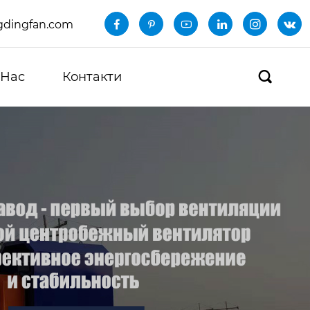
dingfan.com






 Нас
Контакти
