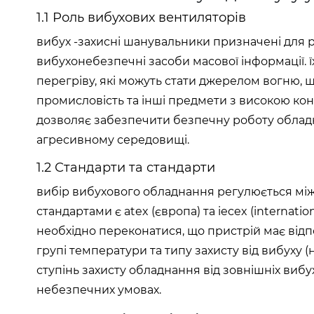
1.1 Роль вибухових вентиляторів
вибух -захисні шанувальники призначені для р
вибухонебезпечні засоби масової інформації. ї
перегріву, які можуть стати джерелом вогню, щ
промисловість та інші предмети з високою ко
дозволяє забезпечити безпечну роботу обладн
агресивному середовищі.
1.2 Стандарти та стандарти
вибір вибухового обладнання регулюється мі
стандартами є atex (європа) та iecex (internati
необхідно переконатися, що пристрій має відпо
групі температури та типу захисту від вибуху (н
ступінь захисту обладнання від зовнішніх виб
небезпечних умовах.