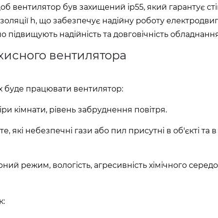
б вентилятор був захищений ip55, який гарантує сті
ізоляції h, що забезпечує надійну роботу електродви
о підвищують надійність та довговічність обладнання
ахисного вентилятора
их буде працювати вентилятор:
ри кімнати, рівень забруднення повітря.
е, які небезпечні гази або пил присутні в об'єкті та в
ний режим, вологість, агресивність хімічного серед
к: