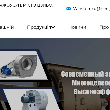
ЧЖОУСУН, МІСТО ЦЗИБО,

Winston-xu@heng
ашній
Продукція
Новини
Про
