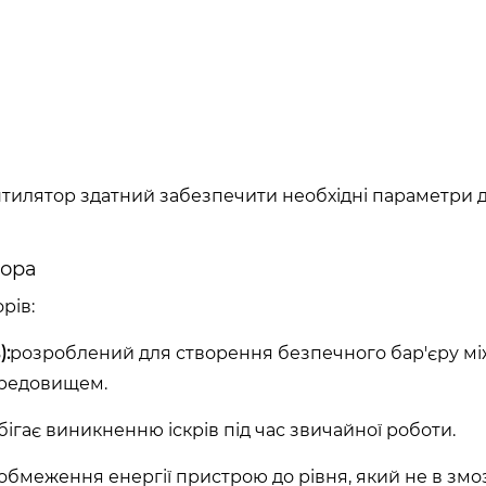
нтилятор здатний забезпечити необхідні параметри 
тора
рів:
):
розроблений для створення безпечного бар'єру мі
ередовищем.
бігає виникненню іскрів під час звичайної роботи.
обмеження енергії пристрою до рівня, який не в змо