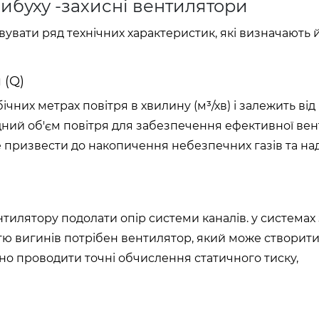
вибуху -захисні вентилятори
увати ряд технічних характеристик, які визначають 
 (Q)
чних метрах повітря в хвилину (м³/хв) і залежить від
дний об'єм повітря для забезпечення ефективної вен
же призвести до накопичення небезпечних газів та н
тилятору подолати опір системи каналів. у системах 
ю вигинів потрібен вентилятор, який може створит
но проводити точні обчислення статичного тиску,