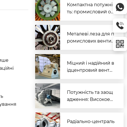
Компактна потужніс
ть: промисловий ос
ьовий вентилятор
Ø300 мм для ефект
ивної вентиляції
Металеві леза для п
ромислових вентил
яторів: надійність, п
родуктивність, довг
лише
овічність
Міцний і надійний в
аційні
ідцентровий венти
лятор - серце пром
ислової вентиляції
Потужність та заощ
ть
адження: Високоеф
сування
ективні відцентрові
шанувальники для
сучасної промислов
Радіально-централь