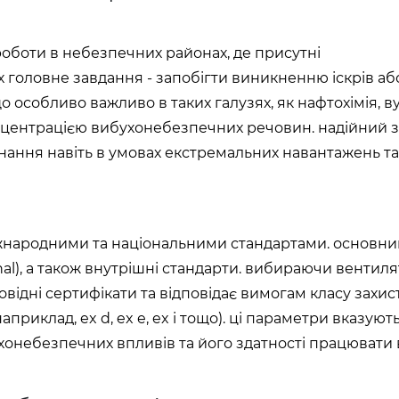
оботи в небезпечних районах, де присутні
х головне завдання - запобігти виникненню іскрів аб
о особливо важливо в таких галузях, як нафтохімія, в
нцентрацією вибухонебезпечних речовин. надійний з
ання навіть в умовах екстремальних навантажень та
жнародними та національними стандартами. основн
onal), а також внутрішні стандарти. вибираючи вентиля
відні сертифікати та відповідає вимогам класу захист
априклад, ex d, ex e, ex i тощо). ці параметри вказуют
ухонебезпечних впливів та його здатності працювати 