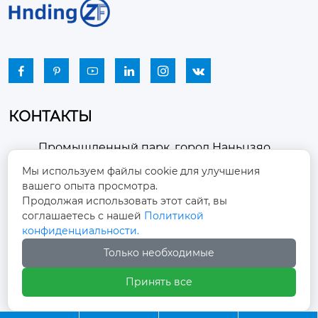






КОНТАКТЫ
Промышленный парк, город Наньцзяо,
район Чжоуцунь, город Цзыбо, провинция

Мы используем файлы cookie для улучшения
Шаньдун
вашего опыта просмотра.
Продолжая использовать этот сайт, вы
winston-xu@hengdingfan.com

соглашаетесь с нашей
Политикой
конфиденциальности.
Только необходимые
+86-13806434669

Принять все
+86 13806434669
