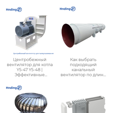
максимальная
эффективность для
сложных условий
Центробежный
Как выбрать
вентилятор для котла
подходящий
Y5-47 Y5-48 |
канальный
Эффективные
вентилятор по длине
вентиляторы для
трубопровода с
промышленных
защитой IP55 и
котлов | Для котлов с
классом изоляции H
углем разных типов