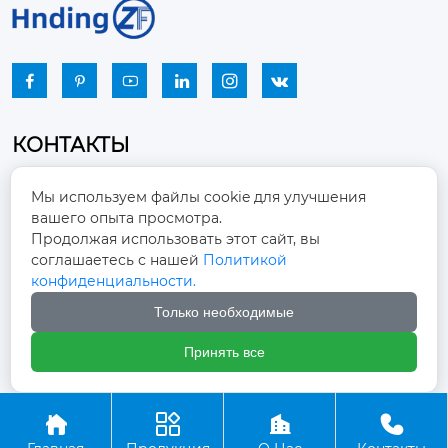






КОНТАКТЫ
Промышленный парк, город Наньцзяо,
Мы используем файлы cookie для улучшения
район Чжоуцунь, город Цзыбо, провинция

вашего опыта просмотра.
Шаньдун
Продолжая использовать этот сайт, вы
соглашаетесь с нашей
Политикой
winston-xu@hengdingfan.com

конфиденциальности.
Только необходимые
+86-13806434669

Принять все
+86 13806434669




