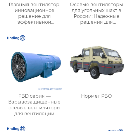
Главный вентилятор:
Осевые вентиляторы
инновационное
для угольных шахт в
решение для
России: Надежные
эффективной
решения для
вентиляции и
эффективной
оптимизации работы
вентиляции и
систем
безопасности
FBD серия —
Нормет РБО
Взрывозащищённые
осевые вентиляторы
для вентиляции
туннелей и
подземных объектов: