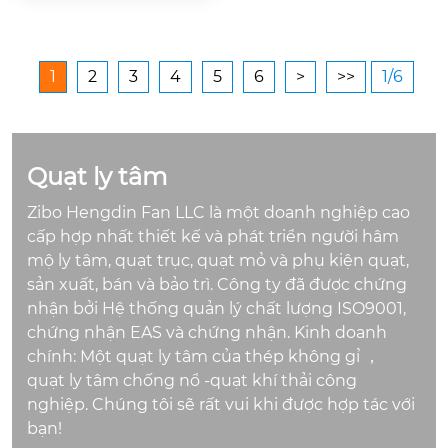
ông nghiệp. Tìm hiể
u cách chọn và sử dụ
ng quạt xuyên tâm đ
ể cải thiện thông gió,
1
2
3
4
5
6
>
>>
1/6
làm mát và tiết kiệm
năng lượng tại doan
h nghiệp của bạn.
Quạt ly tâm
Zibo Hengdin Fan LLC là một doanh nghiệp cao
cấp hợp nhất thiết kế và phát triển người hâm
mộ ly tâm, quạt trục, quạt mỏ và phụ kiện quạt,
sản xuất, bán và bảo trì. Công ty đã được chứng
nhận bởi Hệ thống quản lý chất lượng ISO9001,
chứng nhận EAS và chứng nhận. Kinh doanh
chính: Một quạt ly tâm của thép không gỉ ，
quạt ly tâm chống nổ -quạt khí thải công
nghiệp. Chúng tôi sẽ rất vui khi được hợp tác với
bạn!