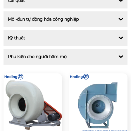
Cái quạt

Mô -đun tự động hóa công nghiệp

Kỹ thuật

Phụ kiện cho người hâm mộ
