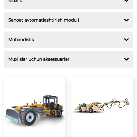
Muxlis

Sanoat avtomatlashtirish moduli

Muhandislik

Muxlislar uchun aksessuarlar
