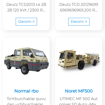
Deutz TCD2013 L4 2B
Deutz TCD 20129699
2B 120 kVt / 2300 RP
6969696969.200 RP
M infektsiyasi 3 tezko
M PREGI STIFT, 3-tezl
r va orqaga bog'liq. T
ik, old va orqa, barcha
Davomi 🡥
Davomi 🡥
o'liq-drayver
g'ildirakli haydovchi.
Shinaning sayyorasi t
izimining o'qi 10.00-2
0 PR 16 tormozli va t
o'xtash joyi: Gidrotik
nashrni rad etgan ho
lda xavfsiz tormoz
Normal rbo
Noret MF500
To'rtburchaklar quvu
UTIMEC MF 500 Aut
rlari, uchburchaklarg
ogixer SD Auto -Mixe