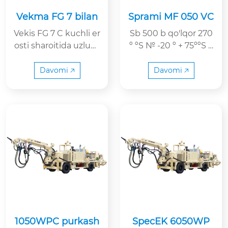
Vekma FG 7 bilan
Sprami MF 050 VC
Vekis FG 7 C kuchli er
Sb 500 b qo'lqor 270
osti sharoitida uzluks
º ºS № -20 º + 75ººS +
iz ishlash uchun mo'lj
165 mm 420 º yiq
allangan. Voyihalik F
Davomi 🡥
Davomi 🡥
G 5 C-modelidan ko'r
a og'irroq, og'irroq va
kengroqdir. Ushbu n
oyob kamtarin sinf
o'quvchisi yuqori ishl
ashi va past ish xaraja
tlariga e'tibor qaratild
i.
1050WPC purkash
SpecEK 6050WP