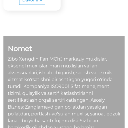
Davomi 🡥
angan va standart ko
120 kVt / 2300 rpm, 3
nfiguratsiyada juda k
/ bosqich IIIA tomoni
o'p xavfsizlik funktsiy
dan tasdiqlangan
alari bilan jihozlanga
n.
Nomet
Zibo Xengdin Fan MChJ markaziy muxlislar,
eksenel muxlislar, man muxlislari va fan
aksessuarlari, ishlab chiqarish, sotish va texnik
xizmat ko'rsatishni birlashtirgan yuqori o'rinda
turadi. Kompaniya ISO9001 Sifat menejmenti
tizimi, qulaylik va sertifikatlashtirishni
sertifikatlash orqali sertifikatlangan. Asosiy
Biznes: Zanglamaydigan po'latdan yasalgan
po'latdan, portlash-yo'sufan muxlisi, sanoat egzoli
fanati bo'yicha santrifüj muxlisi. Siz bilan
hamkorlik qilishdan xursand bo'lamiz!