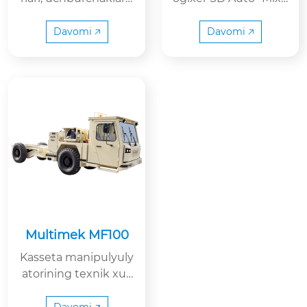
a qarshi naychalar, b
rning haqiqiy yuklani
urchak va orqa sikfli
shi 4,4 kubometrni t
Davomi 🡥
Davomi 🡥
bamper, burchak va l
ashkil etadi, u 2,4 me
ateral smeksikli bam
tr va undan yuqori b
per, burchak va later
alandlikda er osti mi
al moslashuvchan xa
nalar va tunnellarda
miri, konteynerni ko
betonni tashish uch
ntrplak bilan qoplas
un mo'ljallangan. Tra
h.
nsport vositasi aralas
htirish va tushirish u
chun elektr boshqar
uvi bilan jihozlangan
va aralash barabanni
blokirovka qilish uch
Multimek MF100
un qo'l berish tizimi
Kasseta manipulyuly
bilan jihozlangan. Uni
atorining texnik xus
ng kabinasi almashin
usiyatlari 10,000 kg.
uvlar bilan sertifikatl
Demutz TCD 2013 L4,