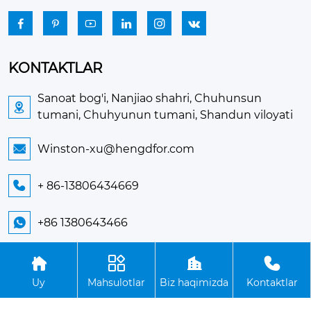






KONTAKTLAR
Sanoat bog'i, Nanjiao shahri, Chuhunsun

tumani, Chuhyunun tumani, Shandun viloyati
Winston-xu@hengdfor.com

+ 86-13806434669

+86 1380643466





Uy
Mahsulotlar
Biz haqimizda
Kontaktlar
Mualliflik huquqi © Zibo Hengdin MChJ