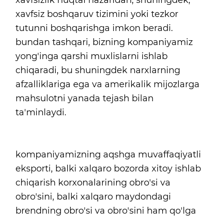
xavfsizlik nuqtai nazaridan, shuningdek,
xavfsiz boshqaruv tizimini yoki tezkor
tutunni boshqarishga imkon beradi.
bundan tashqari, bizning kompaniyamiz
yong'inga qarshi muxlislarni ishlab
chiqaradi, bu shuningdek narxlarning
afzalliklariga ega va amerikalik mijozlarga
mahsulotni yanada tejash bilan
ta'minlaydi.
kompaniyamizning aqshga muvaffaqiyatli
eksporti, balki xalqaro bozorda xitoy ishlab
chiqarish korxonalarining obro'si va
obro'sini, balki xalqaro maydondagi
brendning obro'si va obro'sini ham qo'lga