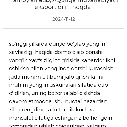
namoyish etib, AQShga muvaffaqiyatli
eksport qilinmoqda
2024-11-12
so'nggi yillarda dunyo bo'ylab yong'in
xavfsizligi haqida doimo o'sib borishi,
yong'in xavfsizligi to'g'risida xabardorlikni
oshirish bilan yong'inga qarshi kurashish
juda muhim e'tiborni jalb qilish fanni
muhim yong'in uskunalari sifatida otib
o'ldirish, uning bozor talabi o'sishda
davom etmoqda. shu nuqtai nazardan,
zibo xengdinni a'lo texnik kuch va
mahsulot sifatiga oshirgan zibo hengdin
tomonidan ishlab chiqarilgan, xalqaro