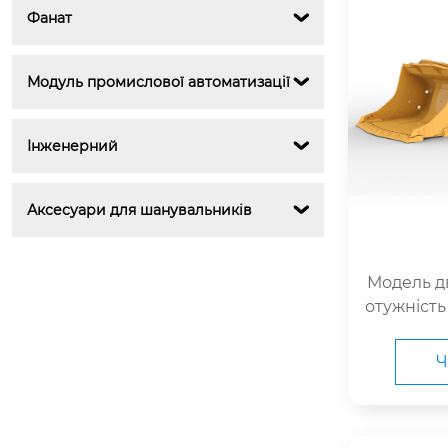
Фанат

Модуль промислової автоматизації

Інженерний

Аксесуари для шанувальників

Модель д
отужність 
3 к.с. SA
- Рівень 3
Ч
SAE J1995 
ача) отвір
140 мм 5