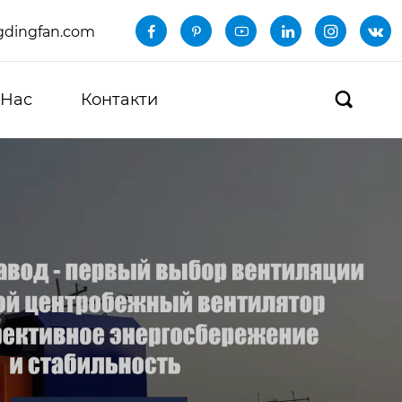
dingfan.com






 Нас
Контакти
