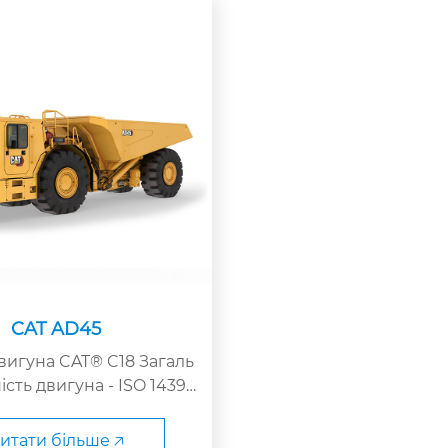
,1 л 680 дюймів3
CAT AD45
вигуна CAT® C18 Загаль
ість двигуна - ISO 14396
Номінальна вантажопідйо
208 фунтів. Загальна ваг
итати більше 🡥