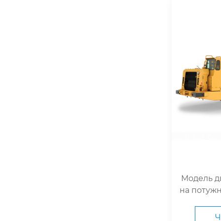
1
Модель д
на потужн
599 к.с. 
мність 99
Ч