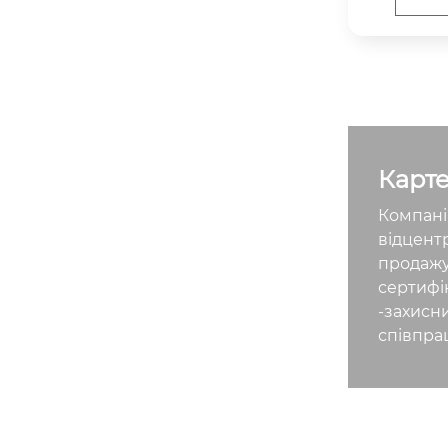
а машини 
втомобіля
(23,5-32,
а (модель
фунтів. Ва
лі дви
Карт
Компані
відцент
продажу
сертифі
-захисн
співпра