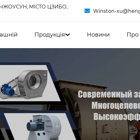
ЧЖОУСУН, МІСТО ЦЗИБО,

Winston-xu@heng
ашній
Продукція
Новини
Про
