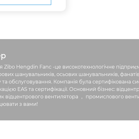
- 196765 фунтів. Обсяг а
 становить 18,0-25,1 м³
8 ярдів) Транспортна мас
 двигуна V-класу) 96225
га в упаковці (інші моде
гунів) 94415 фунтів.
ер
я Zibo Hengdin Fanc -це високотехнологічне підприєм
рових шанувальників, осьових шанувальників, фанатів 
 та обслуговування. Компанія була сертифікована си
кацією EAS та сертифікації. Основний бізнес: відцен
ик відцентрового вентилятора ， промислового венти
цювати з вами!