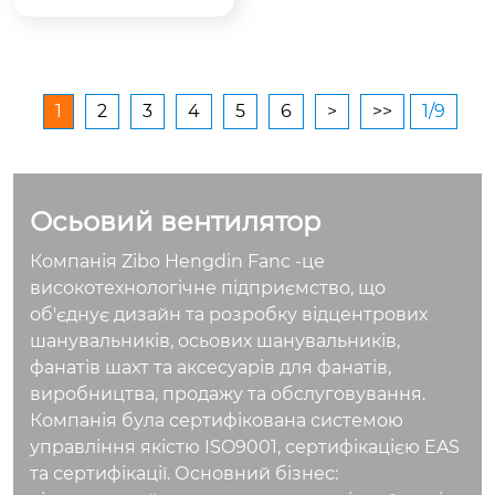
ї в агресивних умов
луг
ах. Дізнайтеся, як ви
брати осьовий вент
илятор для свого бі
знесу, щоб забезпе
1
2
3
4
5
6
>
>>
1/9
чити високу ефекти
вність, довговічніст
ь та безпеку обладн
ання.
Осьовий вентилятор
Компанія Zibo Hengdin Fanc -це
високотехнологічне підприємство, що
об'єднує дизайн та розробку відцентрових
шанувальників, осьових шанувальників,
фанатів шахт та аксесуарів для фанатів,
виробництва, продажу та обслуговування.
Компанія була сертифікована системою
управління якістю ISO9001, сертифікацією EAS
та сертифікації. Основний бізнес: