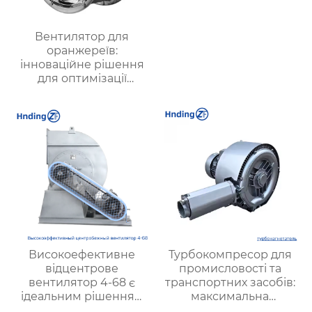
Вентилятор для
оранжереїв:
інноваційне рішення
для оптимізації
мікроклімату в
теплицях та
сільськогосподарських
підприємствах
Високоефективне
Турбокомпресор для
відцентрове
промисловості та
вентилятор 4-68 є
транспортних засобів:
ідеальним рішенням
максимальна
для промислової
ефективність та