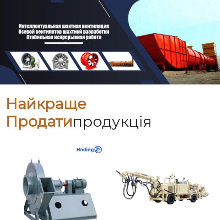
Найкраще
Продати
Продукція