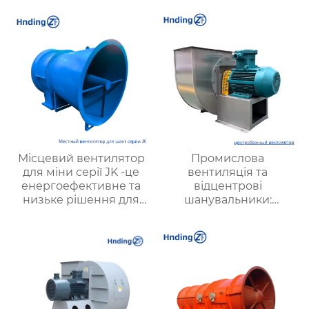
вентиляції
надійність для
підвищення тиску
Місцевий вентилятор
Промислова
для міни серії JK -це
вентиляція та
енергоефективне та
відцентрові
низьке рішення для
шанувальники:
підземної вентиляції
Сучасні рішення для
оптимізації
виробничих процесів