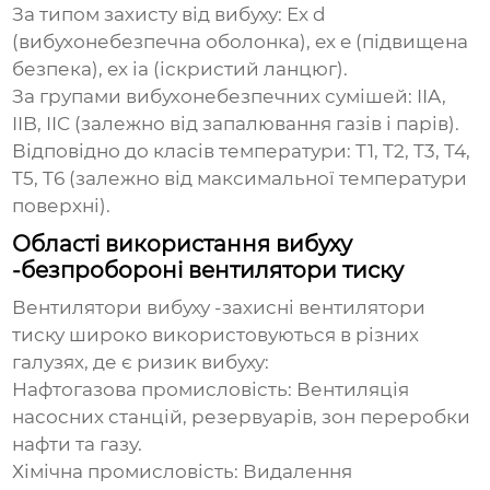
За типом захисту від вибуху
: Ex d
(вибухонебезпечна оболонка), ex e (підвищена
безпека), ex ia (іскристий ланцюг).
За групами вибухонебезпечних сумішей
: IIA,
IIB, IIC (залежно від запалювання газів і парів).
Відповідно до класів температури
: T1, T2, T3, T4,
T5, T6 (залежно від максимальної температури
поверхні).
Області використання вибуху
-безпробороні вентилятори тиску
Вентилятори вибуху -захисні вентилятори
тиску широко використовуються в різних
галузях, де є ризик вибуху:
Нафтогазова промисловість
: Вентиляція
насосних станцій, резервуарів, зон переробки
нафти та газу.
Хімічна промисловість
: Видалення