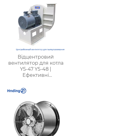
видалення газу | Для
всіх видів вугілля
Відцентровий
вентилятор для котла
Y5-47 Y5-48 |
Ефективні
шанувальники для
промислових котлів |
Для котлів з вугіллям
різних типів