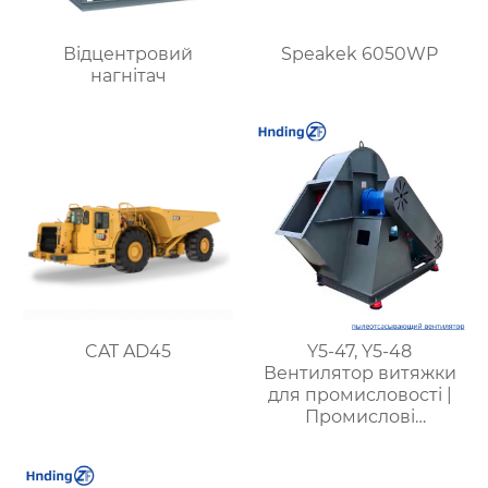
Відцентровий
Speakek 6050WP
нагнітач
CAT AD45
Y5-47, Y5-48
Вентилятор витяжки
для промисловості |
Промислові
шанувальники для
котлів | Ефективні
системи видалення та