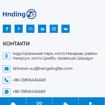






КОНТАКТИ
Індустріальний парк, місто Нанджао, район

Чжоусун, місто Цзибо, провінція Шандун
Winston-xu@hengdingfan.com

+86-13806434669

+86 13806434669




