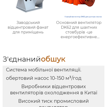
Заводський
Основний вентилятор
відцентровий фанат
DK62 для шахтних
для приміщень
стовбурів -це
енергоефективне
рішення для мінної
вентиляції
З'єднаний
Обшук
Система мобільної вентиляції.
обертовий насос 10-150 м³/год
Виробники відцентрових
вентиляторів охолодження в Китаї
Високий тиск промисловий