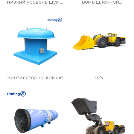
низкий уровень шума,
промышленной
пожарная
вентиляции – Высокая
безопасность и
производительность,
взрывозащита
надежность и
энергоэффективность
от XYZ
Вентилятор на крыше
14S