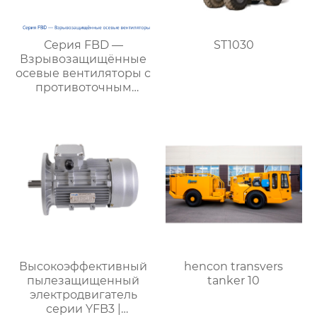
Серия FBD —
ST1030
Взрывозащищённые
осевые вентиляторы с
противоточным
направлением для
шахт:
высокоэффективное и
экономичное
решение для
вентиляции
Высокоэффективный
hencon transvers
пылезащищенный
tanker 10
электродвигатель
серии YFB3 |