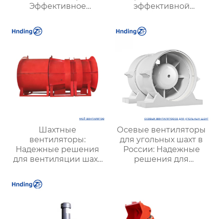
Эффективное
эффективной
решение для
вентиляции и
надежной вентиляции
оптимизации работы
систем
Шахтные
Осевые вентиляторы
вентиляторы:
для угольных шахт в
Надежные решения
России: Надежные
для вентиляции шахт
решения для
и подземных объектов
эффективной
| Купить с доставкой
вентиляции и
безопасности