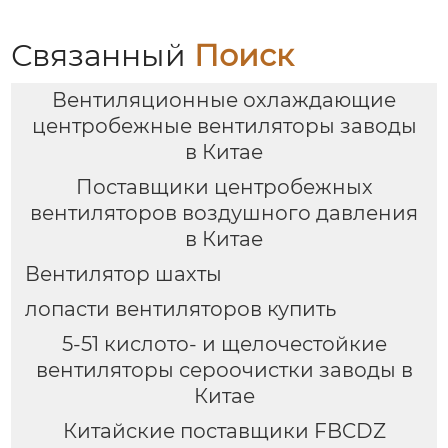
вентиляторы для
котлов | Эффективные
системы удаления
Связанный
Поиск
пыли и газа | Для всех
типов угля
Вентиляционные охлаждающие
центробежные вентиляторы заводы
в Китае
Поставщики центробежных
вентиляторов воздушного давления
в Китае
Вентилятор шахты
лопасти вентиляторов купить
5-51 кислото- и щелочестойкие
вентиляторы сероочистки заводы в
Китае
Китайские поставщики FBCDZ