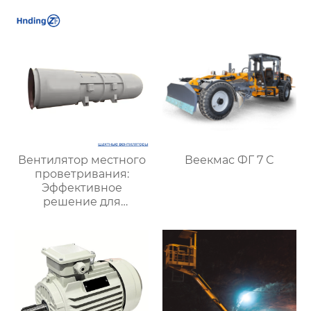
вентиляции
подземных объектов и
шахт
Вентилятор местного
Веекмас ФГ 7 С
проветривания:
Эффективное
решение для
улучшения качества
воздуха и комфорта на
рабочих местах