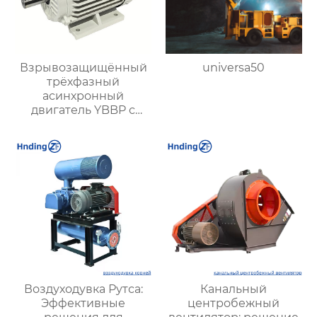
Взрывозащищённый
universa50
трёхфазный
асинхронный
двигатель YBBP с
частотным
регулированием
Воздуходувка Рутса:
Канальный
Эффективные
центробежный