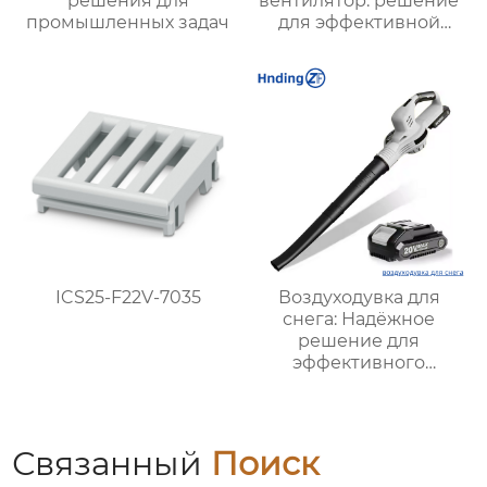
решения для
вентилятор: решение
промышленных задач
для эффективной
вентиляции
ICS25-F22V-7035
Воздуходувка для
снега: Надёжное
решение для
эффективного
удаления снега в
любых условиях
Связанный
Поиск