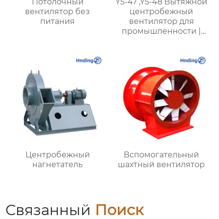
Потолочный
Y5-47 ,Y5-48 Вытяжной
вентилятор без
центробежный
питания
вентилятор для
промышленности |
Промышленные
вентиляторы для
котлов | Эффективные
системы удаления
пыли и газа | Для всех
типов угля
Центробежный
Вспомогательный
нагнетатель
шахтный вентилятор
Связанный
Поиск