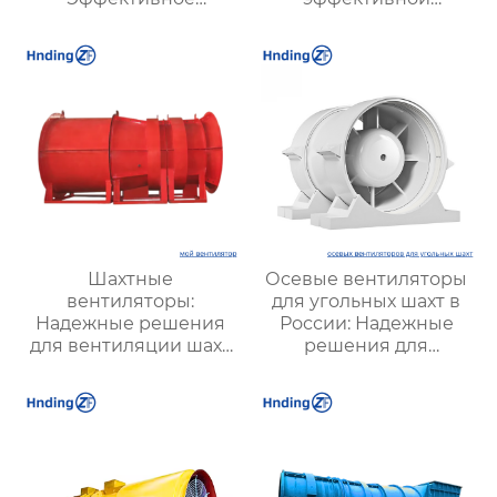
решение для
вентиляции и
надежной вентиляции
оптимизации работы
систем
Шахтные
Осевые вентиляторы
вентиляторы:
для угольных шахт в
Надежные решения
России: Надежные
для вентиляции шахт
решения для
и подземных объектов
эффективной
| Купить с доставкой
вентиляции и
безопасности