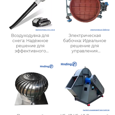
Воздуходувка для
Электрическая
снега: Надёжное
бабочка: Идеальное
решение для
решение для
эффективного
управления
удаления снега в
воздушными
любых условиях
потоками