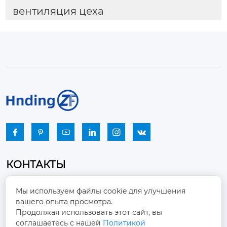
вентиляция цеха






КОНТАКТЫ
Промышленный парк, город Наньцзяо,
Мы используем файлы cookie для улучшения
район Чжоуцунь, город Цзыбо, провинция

вашего опыта просмотра.
Шаньдун
Продолжая использовать этот сайт, вы
соглашаетесь с нашей
Политикой