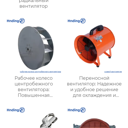
радиальный
вентилятор
Рабочее колесо
Переносной
центробежного
вентилятор: Надежное
вентилятора:
и удобное решение
Повышенная
для охлаждения и
эффективность и
вентиляции в любых
долговечность для
условиях
промышленных
систем вентиляции