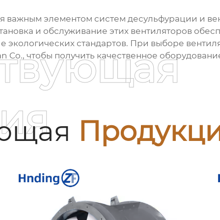
я важным элементом систем десульфурации и вен
тановка и обслуживание этих вентиляторов обе
ие экологических стандартов. При выборе венти
ствующая
n Co.
, чтобы получить качественное оборудован
ия
ующая
Продукц