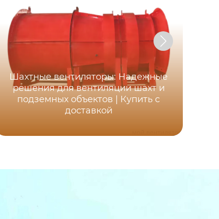
Шахтные вентиляторы: Надежные
Ос
решения для вентиляции шахт и
ша
подземных объектов | Купить с
д
доставкой