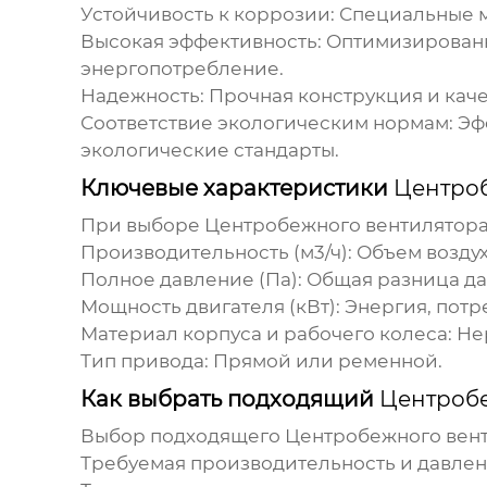
Устойчивость к коррозии:
Специальные м
Высокая эффективность:
Оптимизированн
энергопотребление.
Надежность:
Прочная конструкция и кач
Соответствие экологическим нормам:
Эфф
экологические стандарты.
Ключевые характеристики
Центроб
При выборе
Центробежного вентилятора 
Производительность (м3/ч):
Объем воздух
Полное давление (Па):
Общая разница да
Мощность двигателя (кВт):
Энергия, потр
Материал корпуса и рабочего колеса:
Нер
Тип привода:
Прямой или ременной.
Как выбрать подходящий
Центробе
Выбор подходящего
Центробежного вент
Требуемая производительность и давлен