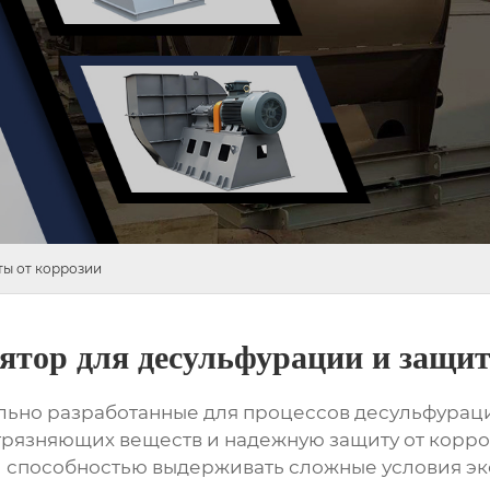
ты от коррозии
ятор для десульфурации и защит
льно разработанные для процессов десульфураци
рязняющих веществ и надежную защиту от корро
 способностью выдерживать сложные условия эк