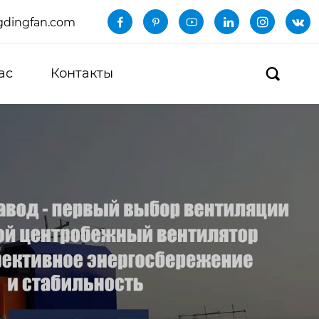
dingfan.com






ас
Контакты
