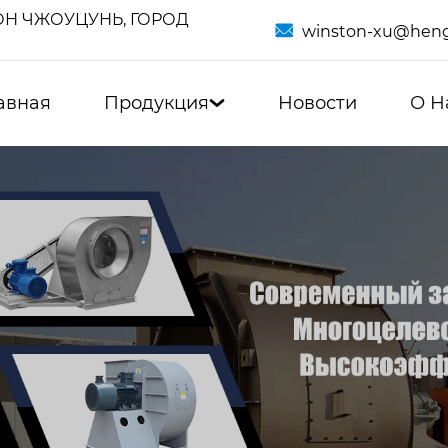
Н ЧЖОУЦУНЬ, ГОРОД

winston-xu@heng
авная
Продукция
Новости
О Н
