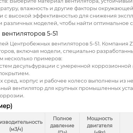
тв:
Выберите материал вентилятора, устойчивый
ратуру, влажность и другие факторы окружающей
 с высокой эффективностью для снижения экспл
 различных моделей, чтобы найти оптимальное с
вентиляторов 5-51
елей
Центробежных вентиляторов 5-51
. Компания
Z
ров, включая модели, специально разработанны
им несколько примеров:
стем десульфурации с умеренной коррозионной а
покрытием.
х сред, корпус и рабочее колесо выполнены из н
ый вентилятор для крупных промышленных уста
коррозии.
мер)
Полное
Мощность
изводительность
давление
двигателя
(м3/ч)
(Па)
(кВт)