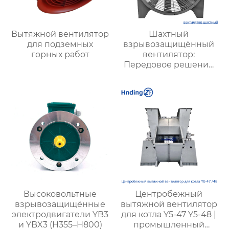
Вытяжной вентилятор
Шахтный
для подземных
взрывозащищённый
горных работ
вентилятор:
Передовое решение
для безопасной и
стабильной
вентиляции в
подземных условиях
Высоковольтные
Центробежный
взрывозащищённые
вытяжной вентилятор
электродвигатели YB3
для котла Y5-47 Y5-48 |
и YBX3 (H355–H800)
промышленный