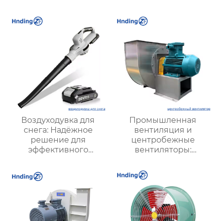
вытяжной вентилятор
для котла |
высокоэффективный
вытяжной вентилятор
для удаления пыли |
подходит для угля
любого качества
Воздуходувка для
Промышленная
снега: Надёжное
вентиляция и
решение для
центробежные
эффективного
вентиляторы:
удаления снега в
Современные
любых условиях
решения для
оптимизации
производственных
процессов