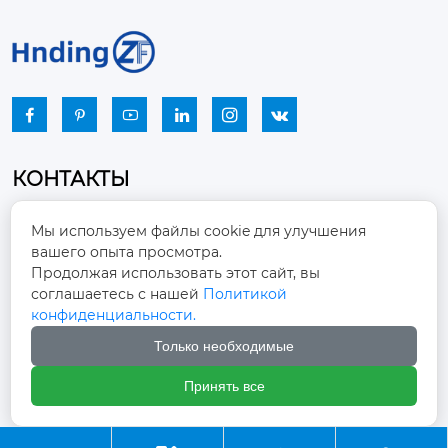






КОНТАКТЫ
Промышленный парк, город Наньцзяо,
Мы используем файлы cookie для улучшения
район Чжоуцунь, город Цзыбо, провинция

вашего опыта просмотра.
Шаньдун
Продолжая использовать этот сайт, вы
соглашаетесь с нашей
Политикой
winston-xu@hengdingfan.com

конфиденциальности.
Только необходимые
+86-13806434669

Принять все
+86 13806434669
