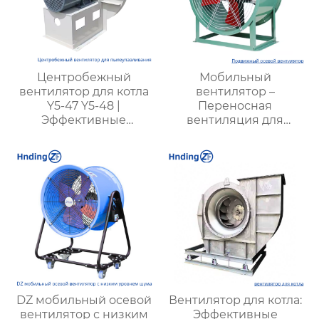
Центробежный
Мобильный
вентилятор для котла
вентилятор –
Y5-47 Y5-48 |
Переносная
Эффективные
вентиляция для
вентиляторы для
любых условий,
промышленных
эффективность и
котлов | Для котлов с
удобство
углем разных типов
DZ мобильный осевой
Вентилятор для котла:
вентилятор с низким
Эффективные