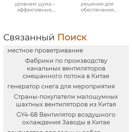
уровнем шума –
решения для
эффективные,
обеспечения
экономичные и
стабильной работы
малошумные
котлов в
решения для
промышленности
вентиляции |
Связанный
Поиск
Hengding Fan
местное проветривание
Фабрики по производству
канальных вентиляторов
смешанного потока в Китае
генератор снега для мероприятия
Страны-покупатели малошумных
шахтных вентиляторов из Китая
GY4-68 Вентилятор воздушного
охлаждения Заводы в Китае