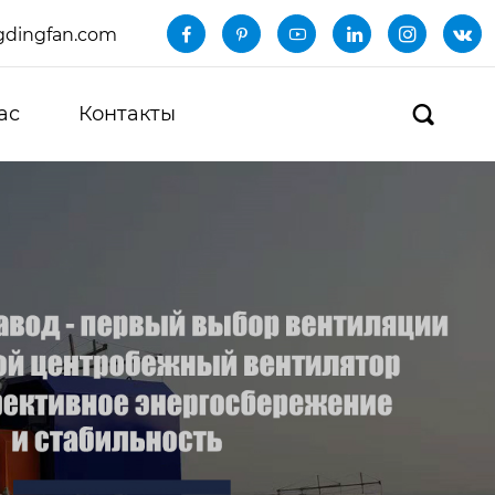
dingfan.com






ас
Контакты
