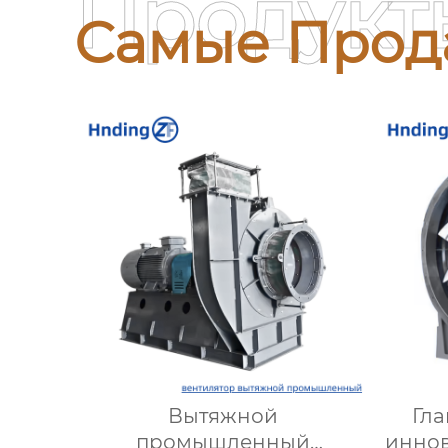
Продукт
Самые Прод
Вытяжной
Гла
промышленный
инно