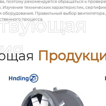
ва, поэтому рекомендуется обращаться к прове
Изучение технических характеристик, сертифика
и оборудования. Правильный выбор вентилятора 
ствующая
ственного процесса.
ия
ующая
Продукц