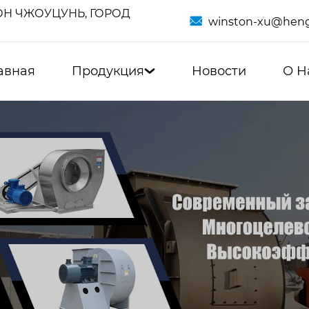
Н ЧЖОУЦУНЬ, ГОРОД

winston-xu@heng
авная
Продукция
Новости
О Н
