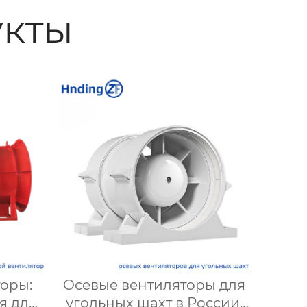
кты
оры:
Осевые вентиляторы для
я для
угольных шахт в России: