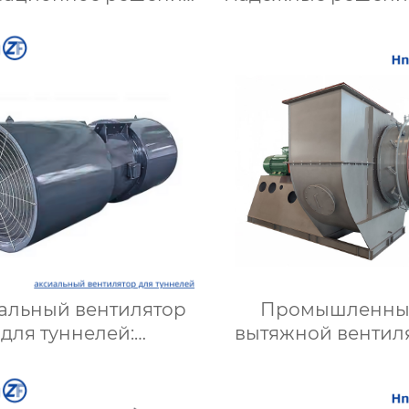
ля эффективной
вентиляции шах
вентиляции и
подземных объект
имизации работы
Купить с достав
систем
альный вентилятор
Промышленны
для туннелей:
вытяжной вентил
ективное решение
для вентиляции
земных объектов и