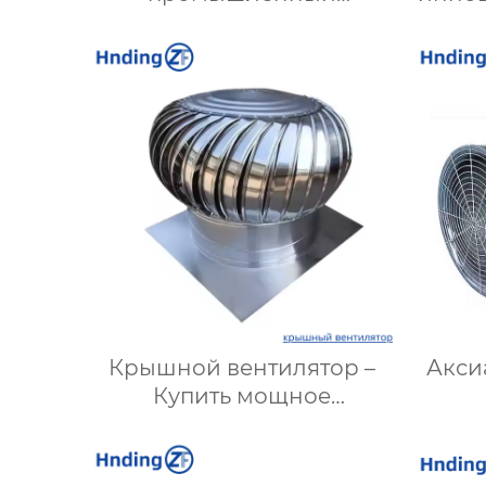
вентилятор: Эффективное
д
решение для надежной
вентиляции
опт
Крышной вентилятор –
Акси
Купить мощное
оборудование для
Эфф
вентиляции зданий и
промышленных объектов
под