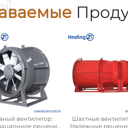
ы
аваемые
Проду
вный вентилятор:
Шахтные вентилят
вационное решение
Надежные решени