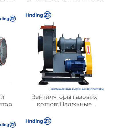
т и
Надежные решения для
ов |
эффективной вентиляции
кой
и безопасности
й
Вентиляторы газовых
ятор
котлов: Надежные
решения для
оптимизации работы
отопительных систем