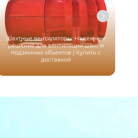
Шахтные вентиляторы: Надежные
Ос
решения для вентиляции шахт и
ша
подземных объектов | Купить с
д
доставкой