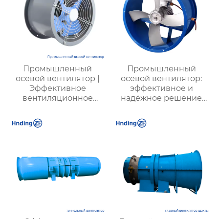
Промышленный
Промышленный
осевой вентилятор |
осевой вентилятор:
Эффективное
эффективное и
вентиляционное
надёжное решение
оборудование | Для
для химических
фабрик, шахт,
заводов, шахт и
энергетики
промышленных
предприятий