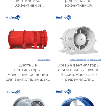
вентилятор:
решение для
Эффективное
эффективной
решение для
вентиляции и
надежной вентиляции
оптимизации работы
систем
Шахтные
Осевые вентиляторы
вентиляторы:
для угольных шахт в
Надежные решения
России: Надежные
для вентиляции шахт
решения для
и подземных объектов
эффективной
| Купить с доставкой
вентиляции и
безопасности