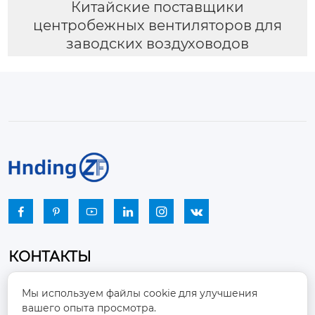
Китайские поставщики
центробежных вентиляторов для
заводских воздуховодов






КОНТАКТЫ
Промышленный парк, город Наньцзяо,
Мы используем файлы cookie для улучшения
район Чжоуцунь, город Цзыбо, провинция

вашего опыта просмотра.
Шаньдун