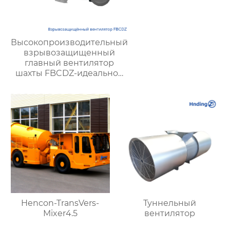
Высокопроизводительный
взрывозащищенный
главный вентилятор
шахты FBCDZ-идеальное
решение для вентиляции
крупных и средних горных
разработок
Hencon-TransVers-
Туннельный
Mixer4.5
вентилятор