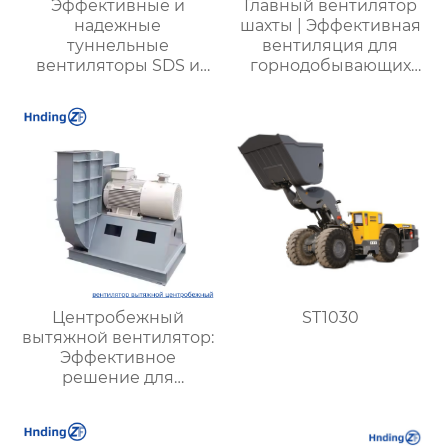
Эффективные и
Главный вентилятор
надежные
шахты | Эффективная
туннельные
вентиляция для
вентиляторы SDS и
горнодобывающих
SDF для вентиляции
предприятий |
транспортных и
Надежные системы
подземных туннелей
безопасности
Центробежный
ST1030
вытяжной вентилятор:
Эффективное
решение для
промышленных и
вентиляционных
систем