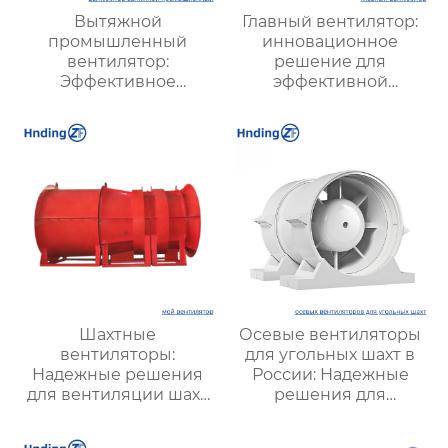
Вытяжной
Главный вентилятор:
промышленный
инновационное
вентилятор:
решение для
Эффективное
эффективной
решение для
вентиляции и
надежной вентиляции
оптимизации работы
систем
Шахтные
Осевые вентиляторы
вентиляторы:
для угольных шахт в
Надежные решения
России: Надежные
для вентиляции шахт
решения для
и подземных объектов
эффективной
| Купить с доставкой
вентиляции и