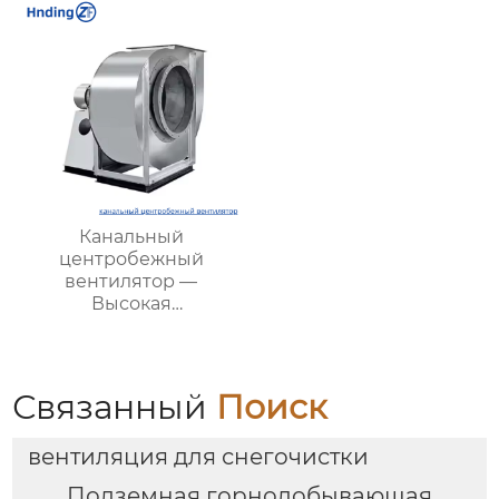
Канальный
центробежный
вентилятор —
Высокая
эффективность и
надежность для
вентиляции вашего
бизнеса
Связанный
Поиск
вентиляция для снегочистки
Подземная горнодобывающая