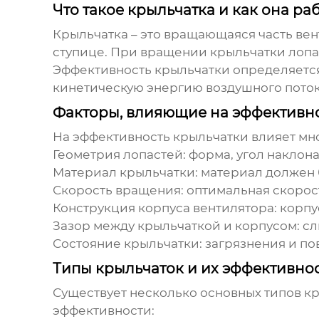
Что такое крыльчатка и как она ра
Крыльчатка – это вращающаяся часть вент
ступице. При вращении крыльчатки лопа
Эффективность крыльчатки
определяется
кинетическую энергию воздушного поток
Факторы, влияющие на эффективно
На
эффективность крыльчатки
влияет мно
Геометрия лопастей:
форма, угол наклона
Материал крыльчатки:
материал должен 
Скорость вращения:
оптимальная скорост
Конструкция корпуса вентилятора:
корпу
Зазор между крыльчаткой и корпусом:
сл
Состояние крыльчатки:
загрязнения и п
Типы крыльчаток и их эффективно
Существует несколько основных типов кр
эффективности: