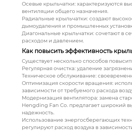
Осевые крыльчатки:
характеризуются выс
вентиляции общего назначения.
Радиальные крыльчатки:
создают высокое
дымоудаления и промышленных установк
Диагональные крыльчатки:
сочетают в с
расходом и давлением.
Как повысить эффективность крыл
Существует несколько способов повыси
Регулярная очистка:
удаление загрязнени
Техническое обслуживание:
своевременн
Оптимизация скорости вращения:
исполь
зависимости от требуемого расхода возду
Модернизация вентилятора:
замена стар
Hengding Fan Co.
предлагает широкий вы
надежность.
Использование энергосберегающих техн
регулируют расход воздуха в зависимост