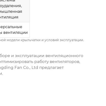
Системы
оудаления,
мышленная
нтиляция
версальные
ы вентиляции
ной модели крыльчатки и условий эксплуатации.
ыборе и эксплуатации вентиляционного
 оптимизировать работу вентиляторов,
ding Fan Co., Ltd предлагает
м.