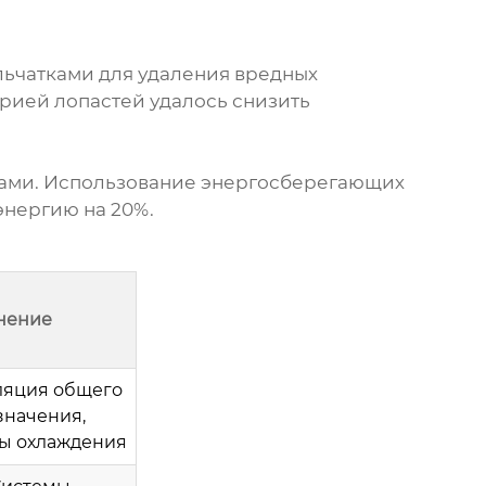
ьчатками для удаления вредных
рией лопастей удалось снизить
ками. Использование энергосберегающих
энергию на 20%.
нение
ляция общего
значения,
ы охлаждения