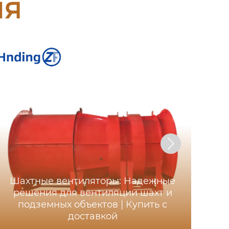
ия
Шахтные вентиляторы: Надежные
Ос
решения для вентиляции шахт и
ша
подземных объектов | Купить с
д
доставкой