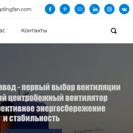
dingfan.com






ас
Контакты
