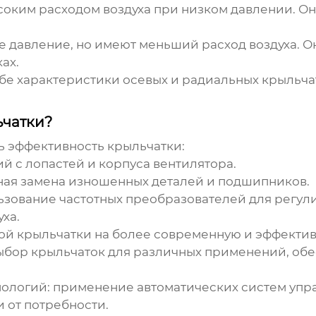
оким расходом воздуха при низком давлении. Он
 давление, но имеют меньший расход воздуха. О
ах.
ебе характеристики осевых и радиальных крыльч
ьчатки?
ть
эффективность крыльчатки
:
й с лопастей и корпуса вентилятора.
ая замена изношенных деталей и подшипников.
зование частотных преобразователей для регул
ха.
ой крыльчатки на более современную и эффекти
бор крыльчаток для различных применений, об
ологий:
применение автоматических систем упр
и от потребности.