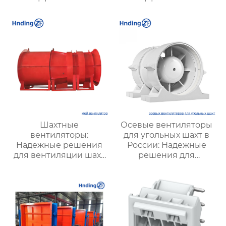
решение для
вентиляции и
надежной вентиляции
оптимизации работы
систем
Шахтные
Осевые вентиляторы
вентиляторы:
для угольных шахт в
Надежные решения
России: Надежные
для вентиляции шахт
решения для
и подземных объектов
эффективной
| Купить с доставкой
вентиляции и
безопасности