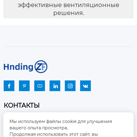
эффективные вентиляционные
решения.






КОНТАКТЫ
Промышленный парк, город Наньцзяо,
Мы используем файлы cookie для улучшения
район Чжоуцунь, город Цзыбо, провинция

вашего опыта просмотра.
Шаньдун
Продолжая использовать этот сайт, вы