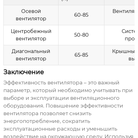
Осевой
Вентиляц
60-85
вентилятор
Центробежный
Систе
50-80
вентилятор
пром
Диагональный
Крышные 
65-85
вентилятор
выс
Заключение
Эффективность вентилятора
– это важный
параметр, который необходимо учитывать при
выборе и эксплуатации вентиляционного
оборудования. Повышение
эффективности
вентилятора
позволяет снизить
энергопотребление, сократить
эксплуатационные расходы и уменьшить
воздействие на окружающую среду. Используя