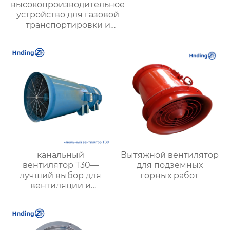
высокопроизводительное
устройство для газовой
транспортировки и
систем вентиляции –
преимущества,
применение и
рекомендации
канальный
Вытяжной вентилятор
вентилятор T30—
для подземных
лучший выбор для
горных работ
вентиляции и
воздухообмена в
заводах, складах и
офисах, эффективный
и надежный