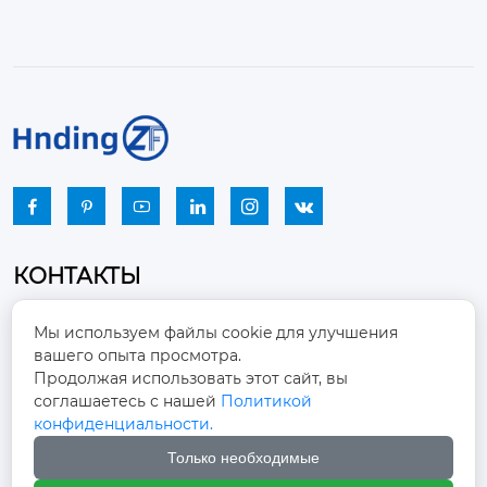






КОНТАКТЫ
Промышленный парк, город Наньцзяо,
Мы используем файлы cookie для улучшения
район Чжоуцунь, город Цзыбо, провинция

вашего опыта просмотра.
Шаньдун
Продолжая использовать этот сайт, вы
соглашаетесь с нашей
Политикой
winston-xu@hengdingfan.com

конфиденциальности.
Только необходимые
+86-13806434669
