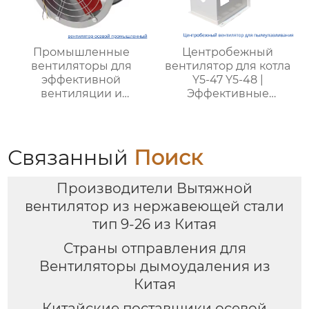
Промышленные
Центробежный
вентиляторы для
вентилятор для котла
эффективной
Y5-47 Y5-48 |
вентиляции и
Эффективные
промышленного
вентиляторы для
охлаждения:
промышленных
надежные решения
котлов | Для котлов с
для вашего бизнеса
углем разных типов
Связанный
Поиск
Производители Вытяжной
вентилятор из нержавеющей стали
тип 9-26 из Китая
Страны отправления для
Вентиляторы дымоудаления из
Китая
Китайские поставщики осевой