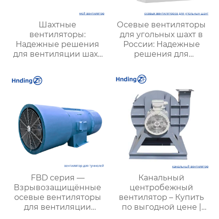
Шахтные
Осевые вентиляторы
вентиляторы:
для угольных шахт в
Надежные решения
России: Надежные
для вентиляции шахт
решения для
и подземных объектов
эффективной
| Купить с доставкой
вентиляции и
безопасности
FBD серия —
Канальный
Взрывозащищённые
центробежный
осевые вентиляторы
вентилятор – Купить
для вентиляции
по выгодной цене |
туннелей и
Применение и