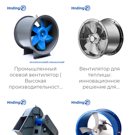
подземных объектов:
характеристики
эффективные и
энергоэкономичные
решения
Промышленный
Вентилятор для
осевой вентилятор |
теплицы:
Высокая
инновационное
производительность
решение для
для промышленных
оптимизации
объектов |
микроклимата в
Энергоэффективные
теплицах и
системы вентиляции
агропредприятиях