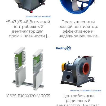
Y5-47 ,Y5-48 Вытяжной
Промышленный
центробежный
осевой вентилятор:
вентилятор для
эффективное и
промышленности |
надёжное решение
Промышленные
для химических
вентиляторы для
заводов, шахт и
котлов | Эффективные
промышленных
системы удаления
предприятий
пыли и газа | Для всех
типов угля
ICS25-B100X120-V-7035
Центробежный
радиальный
вентилятор | Высокая