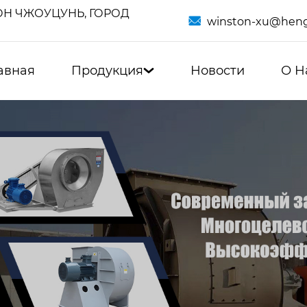
Н ЧЖОУЦУНЬ, ГОРОД

winston-xu@heng
авная
Продукция
Новости
О Н
