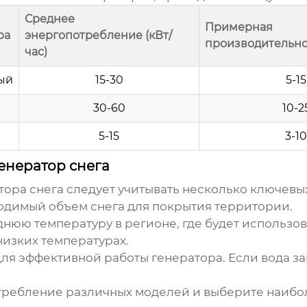
Среднее
Примерная
ра
энергопотребление (кВт/
производительнос
час)
ый
15-30
5-15
30-60
10-2
5-15
3-10
енератор снега
тора снега
следует учитывать несколько ключевы
димый объем снега для покрытия территории.
нюю температуру в регионе, где будет использов
низких температурах.
ля эффективной работы генератора. Если вода за
требление различных моделей и выберите наиб