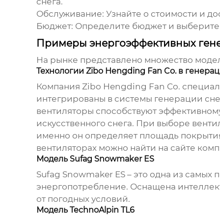
снега
.
Обслуживание:
Узнайте о стоимости и до
Бюджет:
Определите бюджет и выберите
Примеры энергоэффективных гене
На рынке представлено множество мод
Технологии Zibo Hengding Fan Co. в генера
Компания
Zibo Hengding Fan Co.
специали
интегрированы в системы генерации сне
вентиляторы способствуют эффективном
искусственного снега. При выборе венти
именно он определяет площадь покрыти
вентиляторах можно найти на сайте комп
Модель Sufag Snowmaker ES
Sufag Snowmaker ES – это одна из самых
энергопотребление. Оснащена интеллект
от погодных условий.
Модель TechnoAlpin TL6