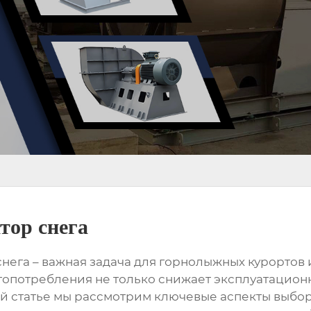
тор снега
снега
– важная задача для горнолыжных курортов
гопотребления не только снижает эксплуатацион
ой статье мы рассмотрим ключевые аспекты выбо