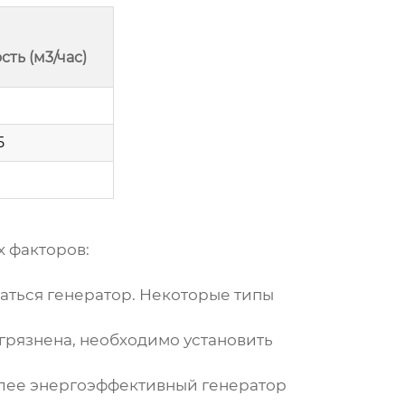
ть (м3/час)
5
х факторов:
аться генератор. Некоторые типы
грязнена, необходимо установить
олее
энергоэффективный генератор