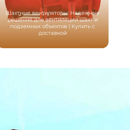
Шахтные вентиляторы: Надежные
Ос
решения для вентиляции шахт и
ша
подземных объектов | Купить с
д
доставкой