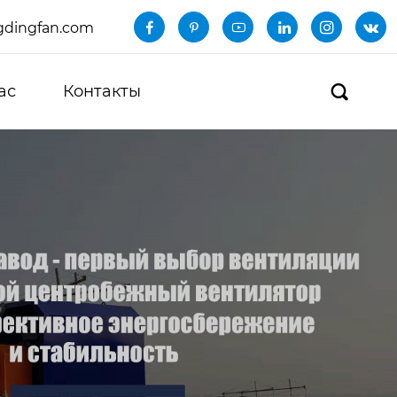
dingfan.com






ас
Контакты
