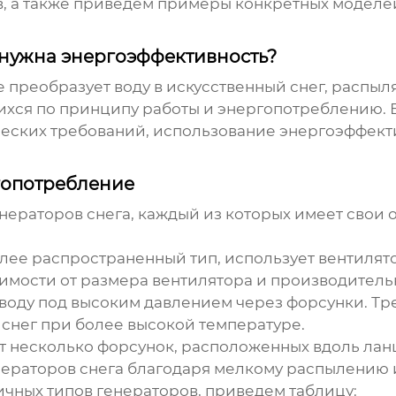
в, а также приведем примеры конкретных моделей
м нужна энергоэффективность?
ое преобразует воду в искусственный снег, распыл
ихся по принципу работы и энергопотреблению. В
ческих требований, использование
энергоэффект
гопотребление
нераторов снега, каждый из которых имеет свои
ее распространенный тип, использует вентилято
имости от размера вентилятора и производитель
воду под высоким давлением через форсунки. Тр
 снег при более высокой температуре.
 несколько форсунок, расположенных вдоль ланц
ераторов снега
благодаря мелкому распылению 
чных типов генераторов, приведем таблицу: