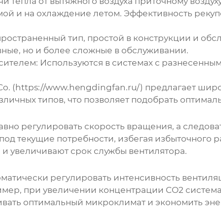
и тепла от вытяжного воздуха приточному воздуху
имой и на охлаждение летом. Эффективность реку
ространенный тип, простой в конструкции и обс
ные, но и более сложные в обслуживании.
сителем:
Используются в системах с разнесенны
o. (
https://www.hengdingfan.ru/
) предлагает шир
зличных типов, что позволяет подобрать оптимал
но регулировать скорость вращения, а следовате
под текущие потребности, избегая избыточного 
 и увеличивают срок службы вентилятора.
оматически регулировать интенсивность вентиляц
имер, при увеличении концентрации CO2 система
живать оптимальный микроклимат и экономить эн