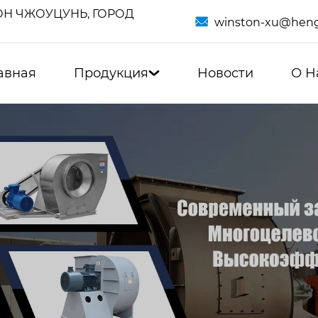
Н ЧЖОУЦУНЬ, ГОРОД

winston-xu@heng
авная
Продукция
Новости
О Н
