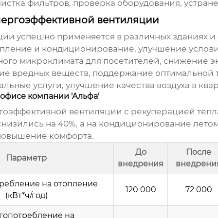
истка фильтров, проверка оборудования, устран
нергоэффективной вентиляции
ции
успешно применяется в различных зданиях и
опление и кондиционирование, улучшение услови
ого микроклимата для посетителей, снижение э
ие вредных веществ, поддержание оптимальной т
льные услуги, улучшение качества воздуха в квар
офисе компании 'Альфа'
гоэффективной вентиляции
с рекуперацией тепла
снизились на 40%, а на кондиционирование летом 
 повышение комфорта.
До
После
Параметр
внедрения
внедрени
ребление на отопление
120 000
72 000
(кВт*ч/год)
гопотребление на