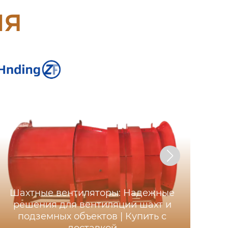
ия
Шахтные вентиляторы: Надежные
Ос
решения для вентиляции шахт и
ша
подземных объектов | Купить с
д