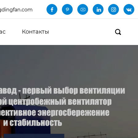
dingfan.com






ас
Контакты
