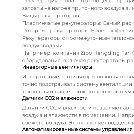
Рекуперация тепла – это процесс передач
затраты на нагрев приточного воздуха з
Виды рекуператоров:
Пластинчатые рекуператоры:
Самый расп
Роторные рекуператоры:
Более эффектив
Рекуператоры с промежуточным теплоно
воздуховодами.
Например, компания Zibo Hengding Fan C
оборудования, включая рекуператоры ра
Инверторные вентиляторы
Инверторные вентиляторы позволяют плав
точно подстраивать систему вентиляции 
технологии также снижают уровень шума
Датчики CO2 и влажности
Датчики CO2 и влажности позволяют авт
воздуха и влажности в помещении. Напр
свежего воздуха. Это позволяет поддер
Автоматизированные системы управления