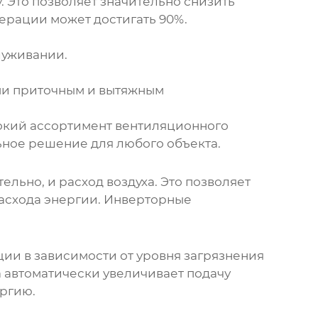
. Это позволяет значительно снизить
перации может достигать 90%.
луживании.
ми приточным и вытяжным
окий ассортимент вентиляционного
ьное решение для любого объекта.
льно, и расход воздуха. Это позволяет
расхода энергии. Инверторные
ии в зависимости от уровня загрязнения
 автоматически увеличивает подачу
ергию.